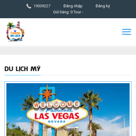
19009227
Đăng nhập
Đăng ký
Giỏ hàng: 0 Tour -
DU LỊCH MỸ