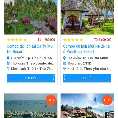
Từ 1.760.000
Từ 2.690.000
Combo du lịch tại Cà Ty Mũi
Combo du lịch Mũi Né 2N1Đ
Né Resort
ở Pandanus Resort
Địa điểm:
Tp. Hồ Chí Minh
Địa điểm:
Tp. Hồ Chí Minh
Thời gian:
Theo combo du lịch
Thời gian:
2N1Đ
Khời hành:
Thứ 6 - Thứ 7 hàng Tuần
Khời hành:
Theo yêu cầu khách
CHI TIẾT
CHI TIẾT
HOT
HOT