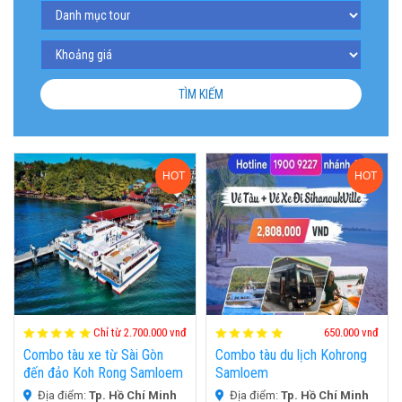
TÌM KIẾM
HOT
HOT
Chỉ từ 2.700.000 vnđ
650.000 vnđ
Combo tàu xe từ Sài Gòn
Combo tàu du lịch Kohrong
đến đảo Koh Rong Samloem
Samloem
Địa điểm:
Tp. Hồ Chí Minh
Địa điểm:
Tp. Hồ Chí Minh