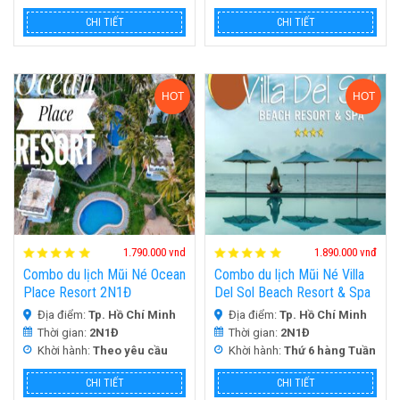
CHI TIẾT
CHI TIẾT
HOT
HOT
1.790.000 vnd
1.890.000 vnđ
Combo du lịch Mũi Né Ocean
Combo du lịch Mũi Né Villa
Place Resort 2N1Đ
Del Sol Beach Resort & Spa
2N1Đ
Địa điểm:
Tp. Hồ Chí Minh
Địa điểm:
Tp. Hồ Chí Minh
Thời gian:
2N1Đ
Thời gian:
2N1Đ
Khời hành:
Theo yêu cầu
Khời hành:
Thứ 6 hàng Tuần
CHI TIẾT
CHI TIẾT