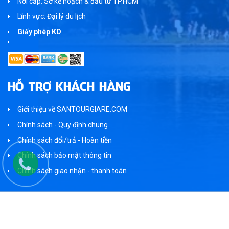
Nơi cấp: Sở kế hoạch & đầu tư TP.HCM
Lĩnh vực: Đại lý du lịch
Giấy phép KD
HỖ TRỢ KHÁCH HÀNG
Giới thiệu về SANTOURGIARE.COM
Chính sách - Quy định chung
Chính sách đổi/trả - Hoàn tiền
Chính sách bảo mật thông tin
Chính sách giao nhận - thanh toán
Bản quyền thuộc về SANTOURGIARE.COM, Tất cả các quyền được bảo
hộ và vận hành bởi Thai Duong Tourism - Một sản phẩm của Du Lịch Thái
Dương