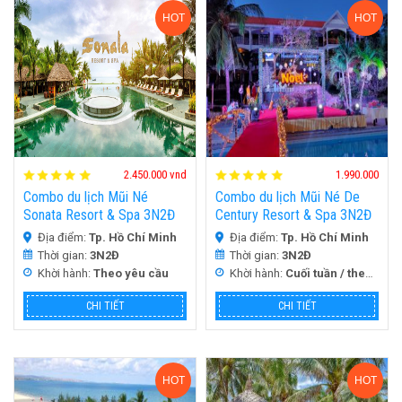
HOT
HOT
2.450.000 vnd
1.990.000
Combo du lịch Mũi Né
Combo du lịch Mũi Né De
Sonata Resort & Spa 3N2Đ
Century Resort & Spa 3N2Đ
Địa điểm:
Tp. Hồ Chí Minh
Địa điểm:
Tp. Hồ Chí Minh
Thời gian:
3N2Đ
Thời gian:
3N2Đ
Khời hành:
Theo yêu cầu
Khời hành:
Cuối tuần / theo yêu cầu quý khách
CHI TIẾT
CHI TIẾT
HOT
HOT