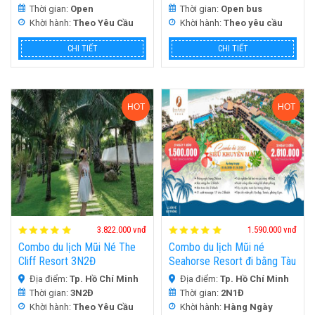
Thời gian:
Open
Thời gian:
Open bus
Khời hành:
Theo Yêu Cầu
Khời hành:
Theo yêu cầu
CHI TIẾT
CHI TIẾT
HOT
HOT
3.822.000 vnđ
1.590.000 vnđ
Combo du lịch Mũi Né The
Combo du lịch Mũi né
Cliff Resort 3N2Đ
Seahorse Resort đi bằng Tàu
Lửa 2N1Đ
Địa điểm:
Tp. Hồ Chí Minh
Địa điểm:
Tp. Hồ Chí Minh
Thời gian:
3N2Đ
Thời gian:
2N1Đ
Khời hành:
Theo Yêu Cầu
Khời hành:
Hàng Ngày