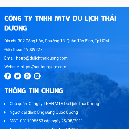
CÔNG TY TNHH MTV DU LỊCH THÁI
DƯƠNG
Địa chỉ: 302 Cộng Hòa, Phường 13, Quận Tân Bình, Tp HCM
Điện thoại: 19009227
Email: hotro@dulichthaiduong.com
Website: https://santourgiare.com
THÔNG TIN CHUNG
Chủ quản: Công ty TNHH MTV Du Lịch Thái Dương
Người đại diện: Ông Đặng Quốc Cường
MST: 0311095653 cấp ngày 25/08/2011