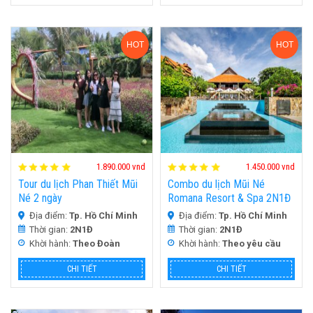
HOT
HOT
1.890.000 vnd
1.450.000 vnd
Tour du lịch Phan Thiết Mũi
Combo du lịch Mũi Né
Né 2 ngày
Romana Resort & Spa 2N1Đ
Địa điểm:
Tp. Hồ Chí Minh
Địa điểm:
Tp. Hồ Chí Minh
Thời gian:
2N1Đ
Thời gian:
2N1Đ
Khời hành:
Theo Đoàn
Khời hành:
Theo yêu cầu
CHI TIẾT
CHI TIẾT