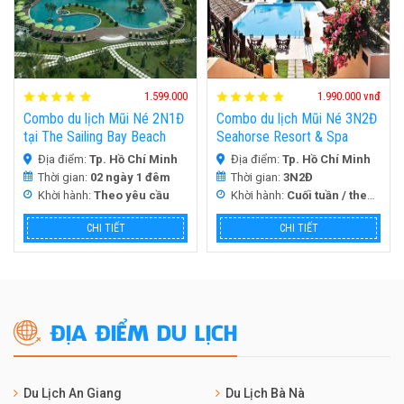
1.599.000
1.990.000 vnđ
Combo du lịch Mũi Né 2N1Đ
Combo du lịch Mũi Né 3N2Đ
tại The Sailing Bay Beach
Seahorse Resort & Spa
Resort
Địa điểm:
Tp. Hồ Chí Minh
Địa điểm:
Tp. Hồ Chí Minh
Thời gian:
02 ngày 1 đêm
Thời gian:
3N2Đ
Khời hành:
Theo yêu cầu
Khời hành:
Cuối tuần / theo đoàn
CHI TIẾT
CHI TIẾT
ĐỊA ĐIỂM DU LỊCH
Du Lịch An Giang
Du Lịch Bà Nà