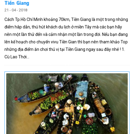
Tiền Giang
21 - 04 - 2018
Cách Tp.Hồ Chí Minh khoảng 70km, Tiền Giang là một trong những
điểm hâp dẫn, thú hút khách du lịch ở miền Tây mà các bạn hãy
nên một lần thử đến và cảm nhận một lần trong đời. Nếu bạn đang
lên kế hoạch cho chuyến vivu Tiền Gian thì bạn nên tham khảo Top
những địa điểm ăn chơi thú vị tại Tiền Giang ngay sau đây nhé ! 1.
Cù Lao Thới...