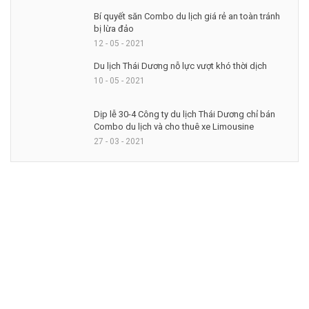
Bí quyết săn Combo du lịch giá rẻ an toàn tránh
bị lừa đảo
12 - 05 - 2021
Du lịch Thái Dương nỗ lực vượt khó thời dịch
10 - 05 - 2021
Dịp lễ 30-4 Công ty du lịch Thái Dương chỉ bán
Combo du lịch và cho thuê xe Limousine
27 - 03 - 2021
CÔNG TY TNHH MTV DU LỊCH THÁI
DƯƠNG