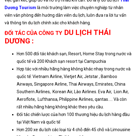
việc gắn kết, giúp đỡ và hỗ trợ nhau khi cần. Đó là lý do du lịch
Thái
Dương Tourism
là môi trường làm việc chuyên nghiệp từ nhân
viên văn phòng đến hướng dẫn viên du lịch, luôn đưa ra lời tư vấn
và thông tin du lịch chính xác cho khách hàng.
DU LỊCH THÁI
ĐỐI TÁC CỦA CÔNG TY
DƯƠNG
:
Hơn 500 đối tác khách sạn, Resort, Home Stay trong nước và
quốc tế và 200 Khách sạn resort tại Campuchia
Hợp tác với nhiều hãng hàng không khác nhay trong nước và
quốc tế: Vietnam Airline, Vietjet Air, Jetstar , Bamboo
Airways, Singapore Airline, Thai Airways, Emirates, China
Southern Airlines, Korean Air, Lào Airlines. Eva Air, Lion Air,
Aeroflote, Lufthansa, Philippine Airlines, qantas….. Và còn
rất nhiều hãng hàng không khác theo yêu cầu.
Đối tác chiến lược của hơn 100 thương hiệu du lịch hàng đầu
tại Việt Nam và quốc tế
Hơn 200 xe du lịch các loại từ 4 chỗ đến 45 chỗ và Limousine