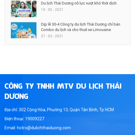
Du lịch Thái Dương nỗ lực vượt khó thời dịch
10 - 05 - 2021
Dịp lễ 30-4 Công ty du lịch Thái Dương chỉ bán
Combo du lịch và cho thuê xe Limousine
27 - 03 - 2021
CÔNG TY TNHH MTV DU LỊCH THÁI
DƯƠNG
Địa chỉ: 302 Cộng Hòa, Phường 13, Quận Tân Bình, Tp HCM
Điện thoại: 19009227
Email: hotro@dulichthaiduong.com