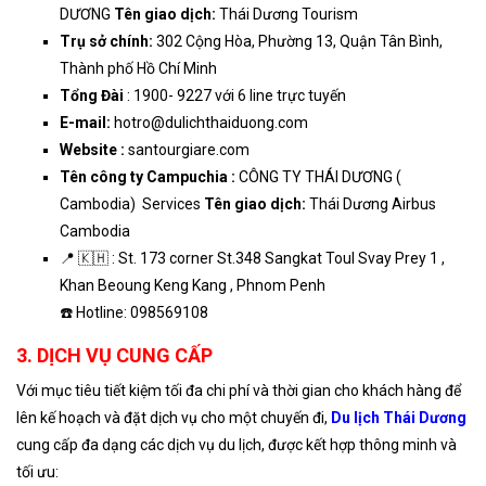
DƯƠNG
Tên giao dịch:
Thái Dương Tourism
Trụ sở chính:
302 Cộng Hòa, Phường 13, Quận Tân Bình,
Thành phố Hồ Chí Minh
Tổng Đài
: 1900- 9227 với 6 line trực tuyến
E-mail:
hotro@dulichthaiduong.com
Website :
santourgiare.com
Tên công ty Campuchia :
CÔNG TY THÁI DƯƠNG (
Cambodia) Services
Tên giao dịch:
Thái Dương Airbus
Cambodia
📍 🇰🇭 : St. 173 corner St.348 Sangkat Toul Svay Prey 1 ,
Khan Beoung Keng Kang , Phnom Penh
☎️ Hotline: 098569108
3. DỊCH VỤ CUNG CẤP
Với mục tiêu tiết kiệm tối đa chi phí và thời gian cho khách hàng để
lên kế hoạch và đặt dịch vụ cho một chuyến đi,
Du lịch Thái Dương
cung cấp đa dạng các dịch vụ du lịch, được kết hợp thông minh và
tối ưu: