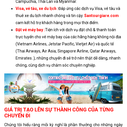
Campuchia, Thái Lan và Myanmar.
Visa, vé tàu, xe du lịch :
Đáp ứng các dịch vụ Visa, vé tàu và
thuê xe du lịch nhanh chóng và tin cậy.
Santourgiare.com
cam kết hỗ trợ khách hàng trong mọi thời điểm.
Đặt vé máy bay :
Tiện ích với dịch vụ đặt chỗ & thanh toán
trực tuyến cho vé máy bay của các hãng hàng không nội địa
(Vietnam Airlines, Jetstar Pacific, Vietjet Air) và quốc tế
(Thai Airways, Air Asia, Singapore Airline, Qatar Airways,
Emirates..), những chuyến đi sẽ trở nên thật dễ dàng, nhanh
chóng, cùng dịch vụ chăm sóc chuyên nghiệp.
GIÁ TRỊ TẠO LÊN SỰ THÀNH CÔNG CỦA TỪNG
CHUYẾN ĐI
Chúng tôi hiểu rằng mỗi kỳ nghỉ là phần thưởng cho những ngày