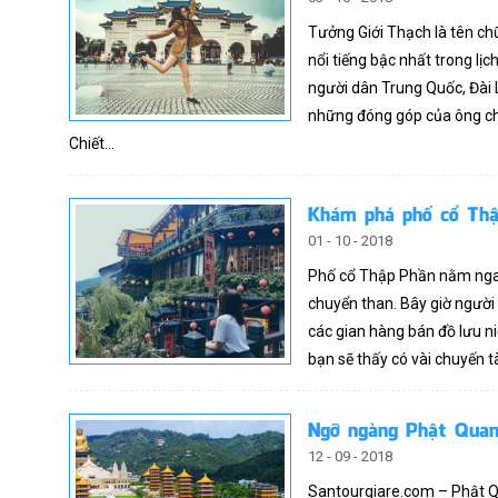
Tưởng Giới Thạch là tên ch
nổi tiếng bậc nhất trong lị
người dân Trung Quốc, Đài
những đóng góp của ông cho 
Chiết...
Khám phá phố cổ Thậ
01 - 10 - 2018
Phố cổ Thập Phần nằm ngay
chuyển than. Bây giờ người
các gian hàng bán đồ lưu n
bạn sẽ thấy có vài chuyến t
Ngỡ ngàng Phật Quan
12 - 09 - 2018
Santourgiare.com – Phật Qu