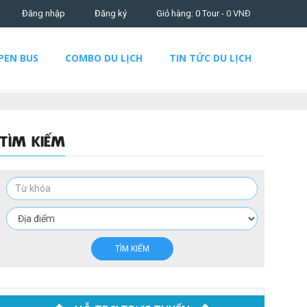
Đăng nhập
Đăng ký
Giỏ hàng: 0 Tour -
0
VNĐ
PEN BUS
COMBO DU LỊCH
TIN TỨC DU LỊCH
TÌM KIẾM
TÌM KIẾM