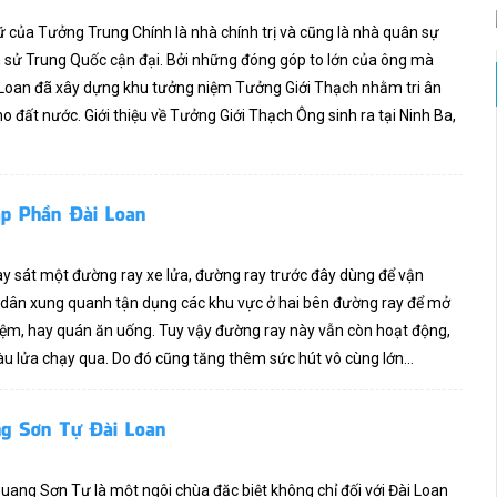
ữ của Tưởng Trung Chính là nhà chính trị và cũng là nhà quân sự
ch sử Trung Quốc cận đại. Bởi những đóng góp to lớn của ông mà
 Loan đã xây dựng khu tưởng niệm Tưởng Giới Thạch nhằm tri ân
đất nước. Giới thiệu về Tưởng Giới Thạch Ông sinh ra tại Ninh Ba,
p Phần Đài Loan
 sát một đường ray xe lửa, đường ray trước đây dùng để vận
 dân xung quanh tận dụng các khu vực ở hai bên đường ray để mở
iệm, hay quán ăn uống. Tuy vậy đường ray này vẫn còn hoạt động,
àu lửa chạy qua. Do đó cũng tăng thêm sức hút vô cùng lớn...
g Sơn Tự Đài Loan
ang Sơn Tự là một ngôi chùa đặc biệt không chỉ đối với Đài Loan