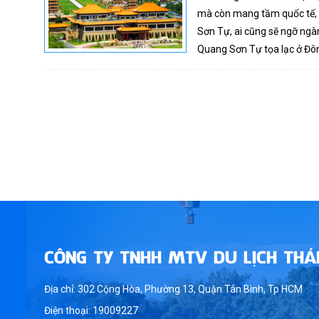
mà còn mang tầm quốc tế, l
Sơn Tự, ai cũng sẽ ngỡ ngà
Quang Sơn Tự tọa lạc ở Đôn
CÔNG TY TNHH MTV DU LỊCH THÁ
Địa chỉ: 302 Cộng Hòa, Phường 13, Quận Tân Bình, Tp HCM
Điện thoại: 19009227