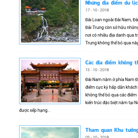
Những địa điểm du lị
17 - 10 - 2018
Đài Loan ngoài Đài Nam, Đài 
Đài Trung còn sở hữu nhữn
nơi có nhiều địa danh qua 
Trung không thể bỏ qua nà
Các địa điểm không t
13 - 10 - 2018
Đài Nam nằm ở phía Nam Đài
điểm cực kỳ hấp dẫn khách 
không thể bỏ qua các điểm
kiến trúc đặc biệt nằm tại 
được xếp hạng...
Tham quan Khu tưởng
03 - 10 - 2018