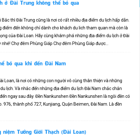
ch ở Đài Trung không thể bỏ qua
Bắc thì Đài Trung cũng là nơi có rất nhiều địa điểm du lịch hấp dẫn.
g điểm đến không chỉ dành cho khách du lich tham quan mà còn là
trọng của Đài Loan. Hãy cùng khám phá những địa điểm du lịch ở Đài
y nhé! Chợ đêm Phùng Giáp Chợ đêm Phùng Giáp được...
hể bỏ qua khi đến Đài Nam
 Loan, là nơi có những con người vô cùng thân thiện và những
du lịch. Và nhắc đến những địa điểm du lịch Đài Nam chắc chắn
 đến ngay sau đây. Đền Nankunshen Đền Nankunshen là ngôi đền có
No. 976, thành phố 727, Kunjiang, Quận Beimen, Đài Nam. Là đền
 niệm Tưởng Giới Thạch (Đài Loan)