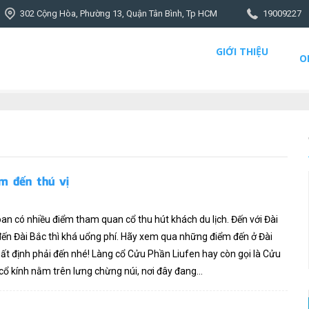
302 Cộng Hòa, Phường 13, Quận Tân Bình, Tp HCM
19009227
GIỚI THIỆU
O
m đến thú vị
oan có nhiều điểm tham quan cổ thu hút khách du lịch. Đến với Đài
ến Đài Bắc thì khá uổng phí. Hãy xem qua những điểm đến ở Đài
t định phải đến nhé! Làng cổ Cửu Phần Liufen hay còn gọi là Cửu
cổ kính nằm trên lưng chừng núi, nơi đây đang...