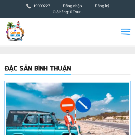
19009227
Đăng nhập
Đăng ký
Giỏ hàng: 0 Tour -
ĐẶC SẢN BÌNH THUẬN