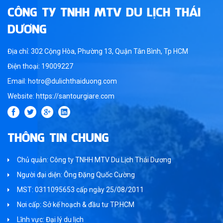
CÔNG TY TNHH MTV DU LỊCH THÁI
DƯƠNG
Địa chỉ: 302 Cộng Hòa, Phường 13, Quận Tân Bình, Tp HCM
Điện thoại: 19009227
Email: hotro@dulichthaiduong.com
Website: https://santourgiare.com
THÔNG TIN CHUNG
Chủ quản: Công ty TNHH MTV Du Lịch Thái Dương
Người đại diện: Ông Đặng Quốc Cường
MST: 0311095653 cấp ngày 25/08/2011
Nơi cấp: Sở kế hoạch & đầu tư TP.HCM
Lĩnh vực: Đại lý du lịch