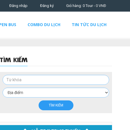
Đăng nhập
Đăng ký
Giỏ hàng: 0 Tour -
0
VNĐ
PEN BUS
COMBO DU LỊCH
TIN TỨC DU LỊCH
TÌM KIẾM
TÌM KIẾM