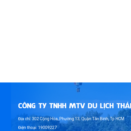
CÔNG TY TNHH MTV DU LỊCH THÁ
Địa chỉ: 302 Cộng Hòa, Phường 13, Quận Tân Bình, Tp HCM
Điện thoại: 19009227