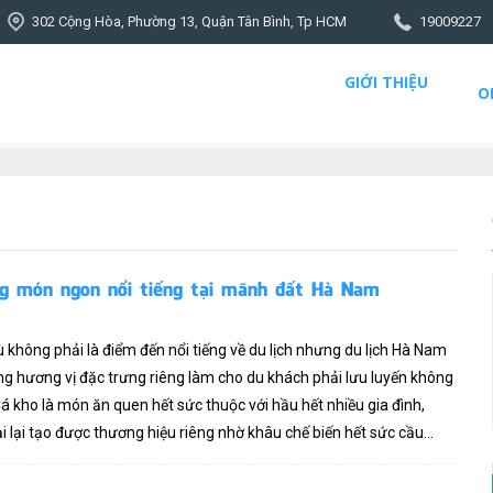
302 Cộng Hòa, Phường 13, Quận Tân Bình, Tp HCM
19009227
GIỚI THIỆU
O
ng món ngon nổi tiếng tại mãnh đất Hà Nam
không phải là điểm đến nổi tiếng về du lịch nhưng du lịch Hà Nam
 hương vị đặc trưng riêng làm cho du khách phải lưu luyến không
 Cá kho là món ăn quen hết sức thuộc với hầu hết nhiều gia đình,
i lại tạo được thương hiệu riêng nhờ khâu chế biến hết sức cầu...