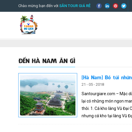
Chào mừng bạn đến với
SĂN TOUR GIÁ RẺ
ĐẾN HÀ NAM ĂN GÌ
[Hà Nam] Bỏ túi nhữ
21 - 05 - 2018
Santourgiare.com – Mặc dù 
lại có những món ngon mang
thôi. 1. Cá kho làng Vũ Đại
nhưng cá kho tại làng Vũ Đạ