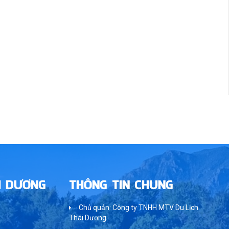
I DƯƠNG
THÔNG TIN CHUNG
Chủ quản: Công ty TNHH MTV Du Lịch
Thái Dương