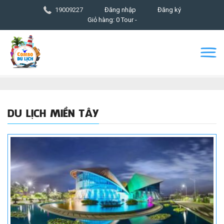
19009227
Đăng nhập
Đăng ký
Giỏ hàng: 0 Tour -
DU LỊCH MIỀN TÂY