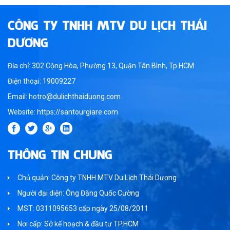
CÔNG TY TNHH MTV DU LỊCH THÁI
DƯƠNG
Địa chỉ: 302 Cộng Hòa, Phường 13, Quận Tân Bình, Tp HCM
Điện thoại: 19009227
Email: hotro@dulichthaiduong.com
Website: https://santourgiare.com
THÔNG TIN CHUNG
Chủ quản: Công ty TNHH MTV Du Lịch Thái Dương
Người đại diện: Ông Đặng Quốc Cường
MST: 0311095653 cấp ngày 25/08/2011
Nơi cấp: Sở kế hoạch & đầu tư TP.HCM