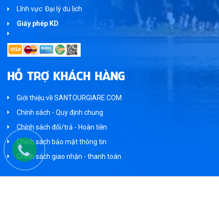
Lĩnh vực: Đại lý du lịch
Giấy phép KD
HỖ TRỢ KHÁCH HÀNG
Giới thiệu về SANTOURGIARE.COM
Chính sách - Quy định chung
Chính sách đổi/trả - Hoàn tiền
Chính sách bảo mật thông tin
Chính sách giao nhận - thanh toán
Bản quyền thuộc về SANTOURGIARE.COM, Tất cả các quyền được bảo
hộ và vận hành bởi Thai Duong Tourism - Một sản phẩm của Du Lịch Thái
Dương
Phát triển bởi
Santourgiare.com