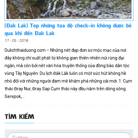
[Đak Lak] Top những tọa độ check-in không được bỏ
qua khi đến Đak Lak
17 - 03 - 2018
Dulichthaiduong.com – Những nét đẹp đơn sơ mộc mạc của nơi
đây không chỉ xuất phát từ không gian thiên nhiên núi rừng đại
ngàn, mà còn bởi nét văn hóa truyền thống của đồng bào dân tộc
vùng Tây Nguyên. Du lịch Đắk Lắk luôn có một sức hút không hề
nhỏ đối với những người đam mê khám phá những cái mới. 1. Cụm
thác Đray Nur, Đray Sap Cụm thác này đều nằm trên dòng sông
Serepok,...
TÌM KIẾM