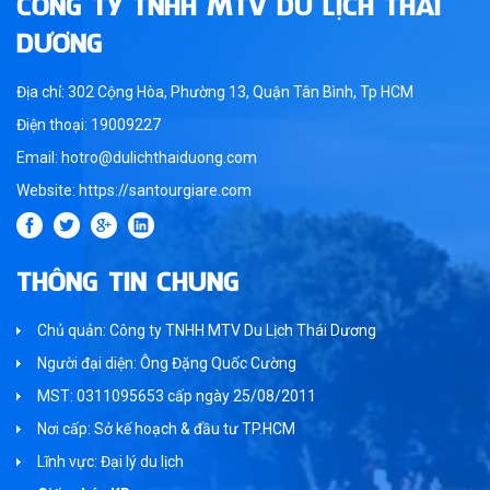
CÔNG TY TNHH MTV DU LỊCH THÁI
DƯƠNG
Địa chỉ: 302 Cộng Hòa, Phường 13, Quận Tân Bình, Tp HCM
Điện thoại: 19009227
Email: hotro@dulichthaiduong.com
Website: https://santourgiare.com
THÔNG TIN CHUNG
Chủ quản: Công ty TNHH MTV Du Lịch Thái Dương
Người đại diện: Ông Đặng Quốc Cường
MST: 0311095653 cấp ngày 25/08/2011
Nơi cấp: Sở kế hoạch & đầu tư TP.HCM
Lĩnh vực: Đại lý du lịch