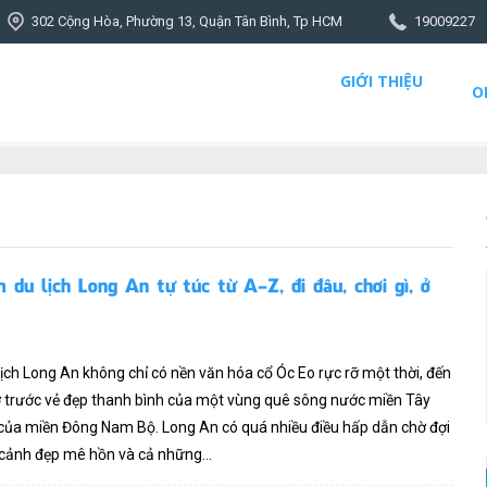
302 Cộng Hòa, Phường 13, Quận Tân Bình, Tp HCM
19009227
GIỚI THIỆU
O
 du lịch Long An tự túc từ A-Z, đi đâu, chơi gì, ở
ịch Long An không chỉ có nền văn hóa cổ Óc Eo rực rỡ một thời, đến
ơ trước vẻ đẹp thanh bình của một vùng quê sông nước miền Tây
của miền Đông Nam Bộ. Long An có quá nhiều điều hấp dẫn chờ đợi
 cảnh đẹp mê hồn và cả những...