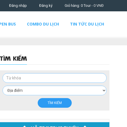
Đăng nhập
Đăng ký
Giỏ hàng: 0 Tour -
0
VNĐ
PEN BUS
COMBO DU LỊCH
TIN TỨC DU LỊCH
TÌM KIẾM
TÌM KIẾM