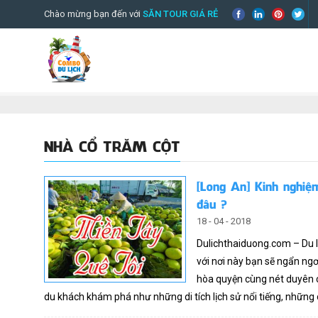
Chào mừng bạn đến với
SĂN TOUR GIÁ RẺ
NHÀ CỔ TRĂM CỘT
[Long An] Kinh nghiệm
đâu ?
18 - 04 - 2018
Dulichthaiduong.com – Du l
với nơi này bạn sẽ ngẩn ng
hòa quyện cùng nét duyên 
du khách khám phá như những di tích lịch sử nổi tiếng, những