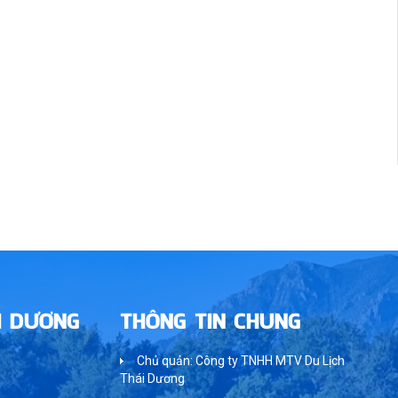
I DƯƠNG
THÔNG TIN CHUNG
Chủ quản: Công ty TNHH MTV Du Lịch
Thái Dương