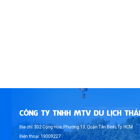
CÔNG TY TNHH MTV DU LỊCH THÁ
Địa chỉ: 302 Cộng Hòa, Phường 13, Quận Tân Bình, Tp HCM
Điện thoại: 19009227