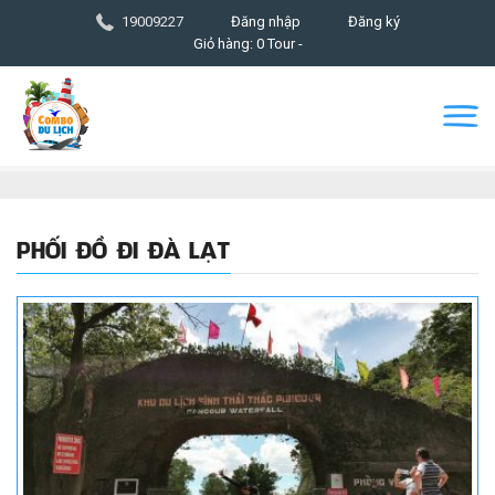
19009227
Đăng nhập
Đăng ký
Giỏ hàng: 0 Tour -
PHỐI ĐỒ ĐI ĐÀ LẠT