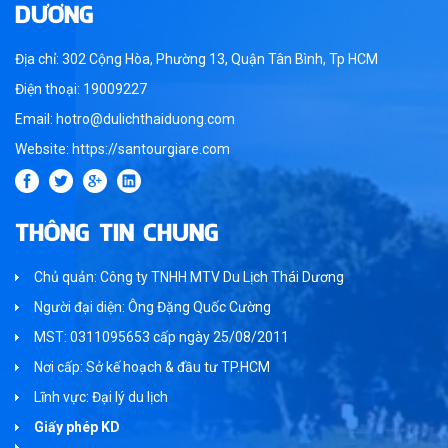
DƯƠNG
Địa chỉ: 302 Cộng Hòa, Phường 13, Quận Tân Bình, Tp HCM
Điện thoại: 19009227
Email: hotro@dulichthaiduong.com
Website: https://santourgiare.com
THÔNG TIN CHUNG
Chủ quản: Công ty TNHH MTV Du Lịch Thái Dương
Người đại diện: Ông Đặng Quốc Cường
MST: 0311095653 cấp ngày 25/08/2011
Nơi cấp: Sở kế hoạch & đầu tư TP.HCM
Lĩnh vực: Đại lý du lịch
Giấy phép KD