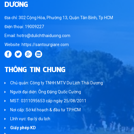
DƯƠNG
Địa chỉ: 302 Cộng Hòa, Phường 13, Quận Tân Bình, Tp HCM
Điện thoại: 19009227
Email: hotro@dulichthaiduong.com
Website: https://santourgiare.com
THÔNG TIN CHUNG
Chủ quản: Công ty TNHH MTV Du Lịch Thái Dương
Người đại diện: Ông Đặng Quốc Cường
MST: 0311095653 cấp ngày 25/08/2011
Nơi cấp: Sở kế hoạch & đầu tư TP.HCM
Lĩnh vực: Đại lý du lịch
Giấy phép KD