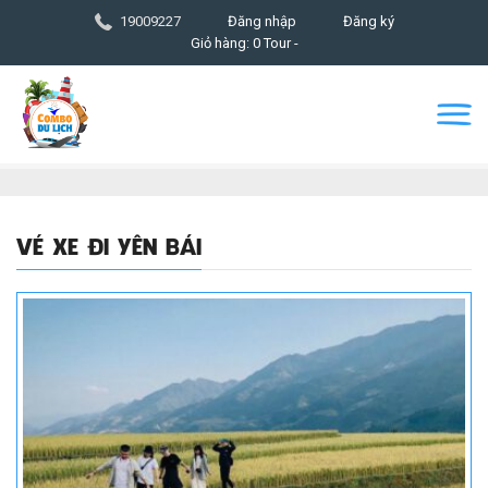
19009227
Đăng nhập
Đăng ký
Giỏ hàng: 0 Tour -
VÉ XE ĐI YÊN BÁI