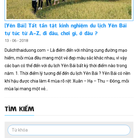
[Yên Bái] Tất tần tật kinh nghiệm du lịch Yên Bái
tự túc từ A-Z, đi đâu, chơi gì, ở đâu ?
13 - 06 - 2018
Dulichthaiduong.com – Là điểm đến với những cung đường mạo
hiểm, mỗi mùa đều mang một vẻ đẹp màu sắc khác nhau, vì vậy
các bạn có thể đến với du lịch Yên Bái bất kỳ thời điểm nào trong
năm. 1. Thời điểm lý tương để đến du lịch Yên Bái ? Yên Bái có nền
khí hậu được chia làm 4 mùa rõ rệt: Xuân – Hạ – Thu – Đông, mỗi
mùa lại mang một vẻ...
TÌM KIẾM