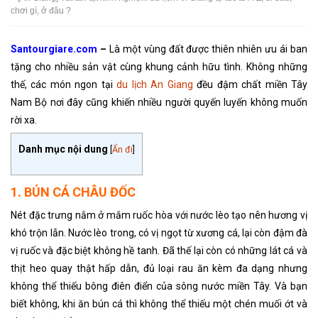
chơi gì, ở đâu ?
Santourgiare.com
–
Là một vùng đất được thiên nhiên ưu ái ban
tặng cho nhiều sản vật cùng khung cảnh hữu tình. Không những
thế, các món ngon tại
du lịch An Giang
đều đậm chất miền Tây
Nam Bộ nơi đây cũng khiến nhiều người quyến luyến không muốn
rời xa.
Danh mục nội dung
[
Ẩn đi
]
1. BÚN CÁ CHÂU ĐỐC
Nét đặc trưng nằm ở mắm ruốc hòa với nước lèo tạo nên hương vị
khó trộn lẫn. Nước lèo trong, có vị ngọt từ xương cá, lại còn đậm đà
vị ruốc và đặc biệt không hề tanh. Đã thế lại còn có những lát cá và
thịt heo quay thật hấp dẫn, đủ loại rau ăn kèm đa dạng nhưng
không thể thiếu bông điên điển của sông nước miền Tây. Và bạn
biết không, khi ăn bún cá thì không thể thiếu một chén muối ớt và