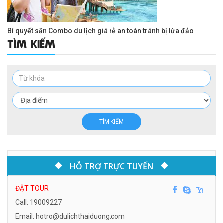
Bí quyết săn Combo du lịch giá rẻ an toàn tránh bị lừa đảo
TÌM KIẾM
TÌM KIẾM
HỖ TRỢ TRỰC TUYẾN
ĐẶT TOUR
Call: 19009227
Email: hotro@dulichthaiduong.com