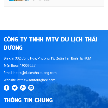
CÔNG TY TNHH MTV DU LỊCH THÁI
DƯƠNG
Địa chỉ: 302 Cộng Hòa, Phường 13, Quận Tân Bình, Tp HCM
Điện thoại: 19009227
Email: hotro@dulichthaiduong.com
Website: https://santourgiare.com
THÔNG TIN CHUNG