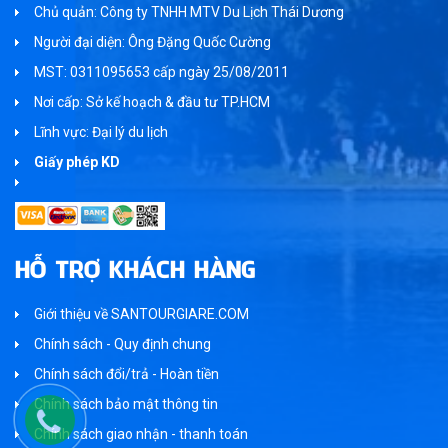
Chủ quản: Công ty TNHH MTV Du Lịch Thái Dương
Người đại diện: Ông Đặng Quốc Cường
MST: 0311095653 cấp ngày 25/08/2011
Nơi cấp: Sở kế hoạch & đầu tư TP.HCM
Lĩnh vực: Đại lý du lịch
Giấy phép KD
HỖ TRỢ KHÁCH HÀNG
Giới thiệu về SANTOURGIARE.COM
Chính sách - Quy định chung
Chính sách đổi/trả - Hoàn tiền
Chính sách bảo mật thông tin
Chính sách giao nhận - thanh toán