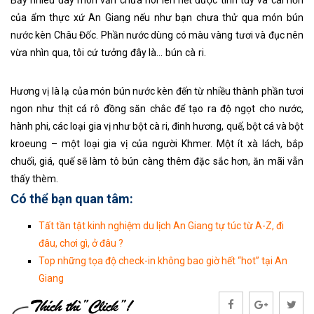
Bấy nhiêu đây món vẫn chưa nói lên hết được tinh túy và cái hồn
của ẩm thực xứ An Giang nếu như bạn chưa thử qua món bún
nước kèn Châu Đốc. Phần nước dùng có màu vàng tươi và đục nên
vừa nhìn qua, tôi cứ tưởng đây là… bún cà ri.
Thuê xe limousine giá
rẻ đi An Giang
Hương vị là lạ của món bún nước kèn đến từ nhiều thành phần tươi
ngon như thịt cá rô đồng săn chắc để tạo ra độ ngọt cho nước,
hành phi, các loại gia vị như bột cà ri, đinh hương, quế, bột cá và bột
kroeung – một loại gia vị của người Khmer. Một ít xà lách, bắp
chuối, giá, quế sẽ làm tô bún càng thêm đặc sắc hơn, ăn mãi vẫn
thấy thèm.
Có thể bạn quan tâm:
Tất tần tật kinh nghiệm du lịch An Giang tự túc từ A-Z, đi
đâu, chơi gì, ở đâu ?
Top những tọa độ check-in không bao giờ hết “hot” tại An
Giang