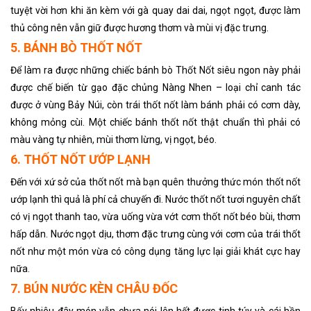
tuyệt vời hơn khi ăn kèm với gà quay dai dai, ngọt ngọt, được làm
thủ công nên vẫn giữ được hương thơm và mùi vị đặc trưng.
5. BÁNH BÒ THỐT NỐT
Để làm ra được những chiếc bánh bò Thốt Nốt siêu ngon này phải
được chế biến từ gạo đặc chủng Nàng Nhen – loại chỉ canh tác
được ở vùng Bảy Núi, còn trái thốt nốt làm bánh phải có cơm dày,
không mỏng cùi. Một chiếc bánh thốt nốt thật chuẩn thì phải có
màu vàng tự nhiên, mùi thơm lừng, vị ngọt, béo.
6. THỐT NỐT ƯỚP LẠNH
Đến với xứ sở của thốt nốt mà bạn quên thưởng thức món thốt nốt
ướp lạnh thì quả là phí cả chuyến đi. Nước thốt nốt tươi nguyên chất
có vị ngọt thanh tao, vừa uống vừa vớt cơm thốt nốt béo bùi, thơm
hấp dẫn. Nước ngọt dịu, thơm đặc trưng cùng với cơm của trái thốt
nốt như một món vừa có công dụng tăng lực lại giải khát cực hay
nữa.
7. BÚN NƯỚC KÈN CHÂU ĐỐC