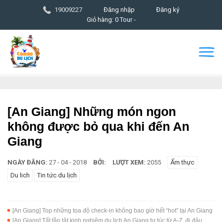
19009227
Đăng nhập
Đăng ký
Giỏ hàng: 0 Tour -
[An Giang] Những món ngon
không được bỏ qua khi đến An
Giang
NGÀY ĐĂNG:
27 - 04 - 2018
BỞI:
LƯỢT XEM:
2055
Ẩm thực
Du lich
Tin tức du lịch
[An Giang] Top những tọa độ check-in không bao giờ hết “hot” tại An Giang
[An Giang] Tất tần tật kinh nghiệm du lịch An Giang tự túc từ A-Z, đi đâu,