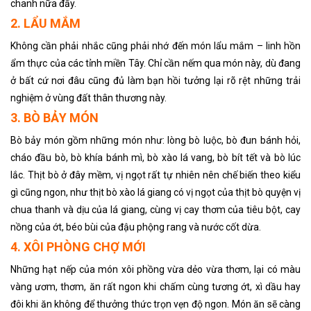
chanh nữa đấy.
2. LẨU MẮM
Không cần phải nhắc cũng phải nhớ đến món lẩu mắm – linh hồn
ẩm thực của các tỉnh miền Tây. Chỉ cần nếm qua món này, dù đang
ở bất cứ nơi đâu cũng đủ làm bạn hồi tưởng lại rõ rệt những trải
nghiệm ở vùng đất thân thương này.
3. BÒ BẢY MÓN
Bò bảy món gồm những món như: lòng bò luộc, bò đun bánh hỏi,
cháo đầu bò, bò khía bánh mì, bò xào lá vang, bò bít tết và bò lúc
lắc. Thịt bò ở đây mềm, vị ngọt rất tự nhiên nên chế biến theo kiểu
gì cũng ngon, như thịt bò xào lá giang có vị ngọt của thịt bò quyện vị
chua thanh và dịu của lá giang, cùng vị cay thơm của tiêu bột, cay
nồng của ớt, béo bùi của đậu phộng rang và nước cốt dừa.
4. XÔI PHÒNG CHỢ MỚI
Những hạt nếp của món xôi phồng vừa dẻo vừa thơm, lại có màu
vàng ươm, thơm, ăn rất ngon khi chấm cùng tương ớt, xì dầu hay
đôi khi ăn không để thưởng thức trọn vẹn độ ngon. Món ăn sẽ càng