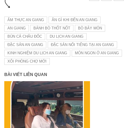
ẨM THỰC AN GIANG
ĂN GÌ KHI ĐẾN AN GIANG
AN GIANG
BÁNH BÒ THỐT NỐT
BÒ BẢY MÓN
BÚN CÁ CHÂU ĐỐC
DU LỊCH AN GIANG
ĐẶC SẢN AN GIANG
ĐẶC SẢN NỔI TIẾNG TẠI AN GIANG
KINH NGHIỆM DU LỊCH AN GIANG
MÓN NGON Ở AN GIANG
XÔI PHÒNG CHỢ MỚI
BÀI VIẾT LIÊN QUAN