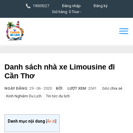
19009227
Đăng nhập
Đăng ký
Giỏ hàng: 0 Tour -
Danh sách nhà xe Limousine đi
Cần Thơ
NGÀY ĐĂNG:
29 - 06 - 2020
BỞI:
LƯỢT XEM:
2041
Góc chia sẻ
Kinh Nghiệm Du Lịch
Tin tức du lịch
Danh mục nội dung
[
Ẩn đi
]