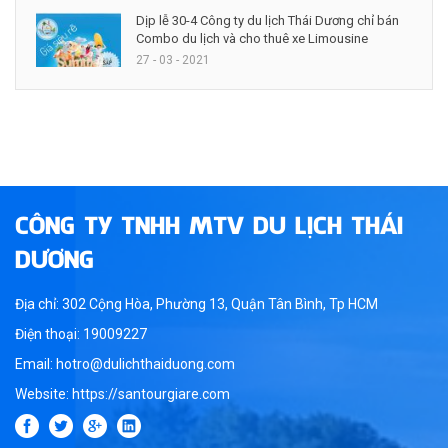
Dịp lễ 30-4 Công ty du lịch Thái Dương chỉ bán
Combo du lịch và cho thuê xe Limousine
27 - 03 - 2021
CÔNG TY TNHH MTV DU LỊCH THÁI
DƯƠNG
Địa chỉ: 302 Cộng Hòa, Phường 13, Quận Tân Bình, Tp HCM
Điện thoại: 19009227
Email: hotro@dulichthaiduong.com
Website: https://santourgiare.com