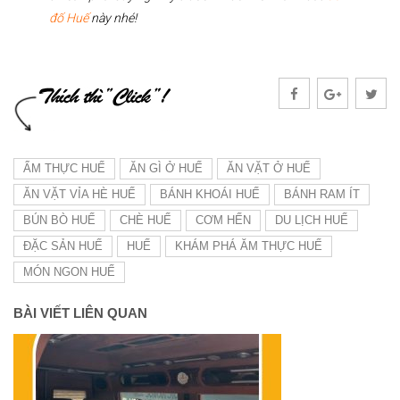
đố Huế
này nhé!
ẨM THỰC HUẾ
ĂN GÌ Ở HUẾ
ĂN VẶT Ở HUẾ
ĂN VẶT VỈA HÈ HUẾ
BÁNH KHOÁI HUẾ
BÁNH RAM ÍT
BÚN BÒ HUẾ
CHÈ HUẾ
CƠM HẾN
DU LỊCH HUẾ
ĐẶC SẢN HUẾ
HUẾ
KHÁM PHÁ ĂM THỰC HUẾ
MÓN NGON HUẾ
BÀI VIẾT LIÊN QUAN