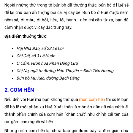
Ngoài những thứ trong tô bún bò đã thưởng thức, bún bò ở Huế sẽ
để lại cho bạn ấn tượng bởi cái vị cay xè. Bún bò ở Huế được nêm
nếm sả, ớt màu, ớt bột, tiêu, tỏi, hành… nên chỉ cần từ xa, bạn đã
cảm nhận được vị cay đặc trưng này.
Địa điểm thưởng thức:
Hội Nhà Báo, số 22 Lê Lợi
Chị Gái, số 3 Lê Huân
O Cẩm, vườn hoa Phan Đăng Lưu
Chị Nọ, ngã tư đường Hàn Thuyên – Đinh Tiên Hoàng
Bún bò Mụ Kéo, đường Bạch Đằng
2. CƠM HẾN
Nếu đến với Huế mà bạn không thử qua
món cơm hến
thì có lẽ bạn
đã bỏ lỡ một phần xứ Huế. Xuất thân là món ăn dân dã của xứ Huế,
thành phần chính của cơm hến “chân chất” như chính cái tên của
nó: gồm cơm nguội và hến.
Nhưng món cơm hến lại chưa bao giờ được bày ra đơn giản như