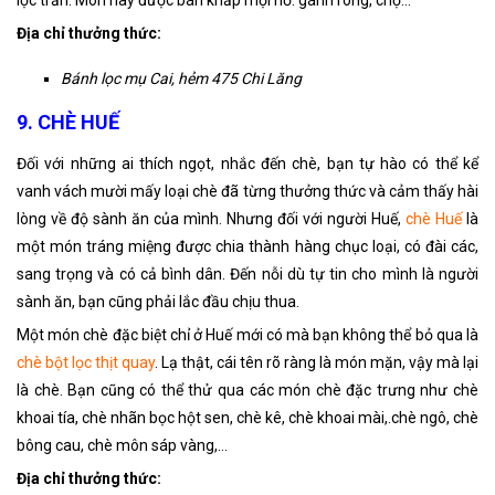
lọc trần. Món này được bán khắp mọi nơ: gánh rong, chợ…
Địa chỉ thưởng thức:
Bánh lọc mụ Cai, hẻm 475 Chi Lăng
9. CHÈ HUẾ
Đối với những ai thích ngọt, nhắc đến chè, bạn tự hào có thể kể
vanh vách mười mấy loại chè đã từng thưởng thức và cảm thấy hài
lòng về độ sành ăn của mình. Nhưng đối với người Huế,
chè Huế
là
một món tráng miệng được chia thành hàng chục loại, có đài các,
sang trọng và có cả bình dân. Đến nỗi dù tự tin cho mình là người
sành ăn, bạn cũng phải lắc đầu chịu thua.
Một món chè đặc biệt chỉ ở Huế mới có mà bạn không thể bỏ qua là
chè bột lọc thịt quay
. Lạ thật, cái tên rõ ràng là món mặn, vậy mà lại
là chè. Bạn cũng có thể thử qua các món chè đặc trưng như chè
khoai tía, chè nhãn bọc hột sen, chè kê, chè khoai mài,.chè ngô, chè
bông cau, chè môn sáp vàng,…
Địa chỉ thưởng thức: