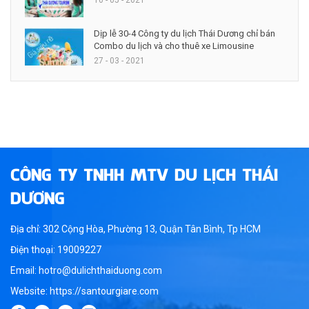
10 - 05 - 2021
Dịp lễ 30-4 Công ty du lịch Thái Dương chỉ bán
Combo du lịch và cho thuê xe Limousine
27 - 03 - 2021
CÔNG TY TNHH MTV DU LỊCH THÁI
DƯƠNG
Địa chỉ: 302 Cộng Hòa, Phường 13, Quận Tân Bình, Tp HCM
Điện thoại: 19009227
Email: hotro@dulichthaiduong.com
Website: https://santourgiare.com