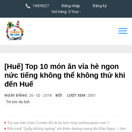
19009227
Đăng nhập
Đăng ký
Giỏ hàng: 0 Tour -
[Huế] Top 10 món ăn vỉa hè ngon
nức tiếng không thể không thử khi
đến Huế
NGÀY ĐĂNG:
26 - 02 - 2018
BỞI:
LƯỢT XEM:
2001
Tin tức du lịch
Tại sao nên chọn Combo khi đi du lịch cùng santourgiare.com ?
Đến Huế “Quẫy không ngừng” với thiên đường mang tên Đảo Ngọc – Sơn