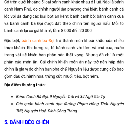
Có trên dưới khoảng 5 loại bánh canh khác nhau ở Huế. Nào là bánh
canh Nam Phổ, do chính người địa phương chế biến; bánh canh cá
lóc với đa dạng các loại bột ăn kèm; bánh canh bò; bánh canh cua
và bánh canh bà Đợi được đặt theo chính tên người nấu. Mỗi tô
bánh canh lại có giá khá rẻ, tầm 8.000 đến 20.000.
Đặc biệt,
bánh canh bà Đợi
trở thành món khoái khẩu của nhiều
thực khách. Khi bưng ra, tô bánh canh với tôm và chả cua, nước
trong vắt sẽ khiến bạn phần nào thất vọng. Nhưng đó chỉ là một
phần của món ăn. Cái chính khiến món ăn này trở nên hấp dẫn
chính là gia vị do chính bạn pha chế. Nguyên liệu được cung cấp bao
gồm dầu ớt, hành hoa, trứng cút, muối, tiêu, bột nêm.
Địa điểm thưởng thức:
Bánh Canh Bà Đợi, 9 Nguyễn Trãi và 34 Ngô Gia Tự
Các quán bánh canh dọc đường Phạm Hồng Thái, Nguyễn
Trãi, Nguyễn Huệ, Đinh Công Tráng
5. BÁNH BÈO CHÉN