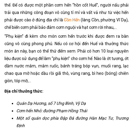
thế. Để có được một phần cơm hến “hồn cốt Huế”, người nấu phải
trải qua những công đoạn vô cùng tỉ mỉ và vất vả như từ việc hến
phải được cào ở đúng địa chỉ là
Cồn Hến
(làng Cồn, phường Vĩ Dạ),
chế biến cơm phải bảo đảm cơm nguội và hạt cơm rời nhau,…
“Phụ kiện” đi kèm cho món cơm hến trước khi được đem ra bàn
cũng vô cùng phong phú. Nếu có cơ hội đến Huế và thưởng thức
món ăn này, bạn có thể thử đếm xem. Phải có hơn 10 loại nguyên
liệu được sử dụng để làm “phụ kiện” cho cơm hế. Nào là ớt tương, ớt
dầm nước mắm, mắm ruốc, bánh tráng bóp vụn, muối rang, lạc
chao qua mỡ hoặc dầu rồi giã thô, vừng rang, bì heo (bóng) chiên
giòn, tóp mỡ,…
Địa chỉ thưởng thức:
Quán Dạ Hương, số 7 Ưng Bình, Vỹ Dạ
Cơm hến Nhỏ: đường Phạm Hồng Thái
Một số quán dọc phía Đập Đá đường Hàn Mạc Tư, Trương
Định