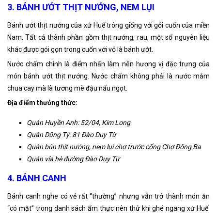
3. BÁNH ƯỚT THỊT NƯỚNG, NEM LỤI
Bánh ướt thịt nướng của xứ Huế trông giống với gỏi cuốn của miền
Nam. Tất cả thành phần gồm thịt nướng, rau, một số nguyên liệu
khác được gói gọn trong cuốn với vỏ là bánh ướt.
Nước chấm chính là điểm nhấn làm nên hương vị đặc trưng của
món bánh ướt thịt nướng. Nước chấm không phải là nước mắm
chua cay mà là tương mè đậu nấu ngọt.
Địa điểm thưởng thức:
Quán Huyền Anh: 52/04, Kim Long
Quán Dũng Tý: 81 Đào Duy Từ
Quán bún thịt nướng, nem lụi chợ trước cổng Chợ Đông Ba
Quán vỉa hè đường Đào Duy Từ
4. BÁNH CANH
Bánh canh nghe có vẻ rất “thường” nhưng vẫn trở thành món ăn
“có mặt” trong danh sách ẩm thực nên thử khi ghé ngang xứ Huế.