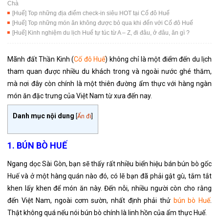
Chà
[Huế] Top những địa điểm check-in siêu HOT tại Cố đô Huế
[Huế] Top những món ăn không được bỏ qua khi đến với Cố đô Huế
[Huế] Kinh nghiệm du lịch Huế tự túc từ A – Z, đi đâu, ở đâu, ăn gì ?
Mãnh đất Thần Kinh (
Cố đô Huế
) không chỉ là một điểm đến du lịch
tham quan được nhiều du khách trong và ngoài nước ghé thăm,
mà nơi đây còn chính là một thiên đường ẩm thực với hàng ngàn
món ăn đặc trưng của Việt Nam từ xưa đến nay.
Danh mục nội dung
[
Ẩn đi
]
1. BÚN BÒ HUẾ
Ngang dọc Sài Gòn, bạn sẽ thấy rất nhiều biển hiệu bán bún bò gốc
Huế và ở một hàng quán nào đó, có lẽ bạn đã phải gật gù, tắm tắt
khen lấy khen để món ăn này. Đến nỗi, nhiều người còn cho rằng
đến Việt Nam, ngoài cơm sườn, nhất định phải thử
bún bò Huế
.
Thật không quá nếu nói bún bò chính là linh hồn của ẩm thực Huế.