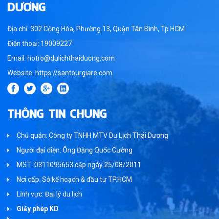
DƯƠNG
Địa chỉ: 302 Cộng Hòa, Phường 13, Quận Tân Bình, Tp HCM
Điện thoại: 19009227
Email: hotro@dulichthaiduong.com
Website: https://santourgiare.com
THÔNG TIN CHUNG
Chủ quản: Công ty TNHH MTV Du Lịch Thái Dương
Người đại diện: Ông Đặng Quốc Cường
MST: 0311095653 cấp ngày 25/08/2011
Nơi cấp: Sở kế hoạch & đầu tư TP.HCM
Lĩnh vực: Đại lý du lịch
Giấy phép KD