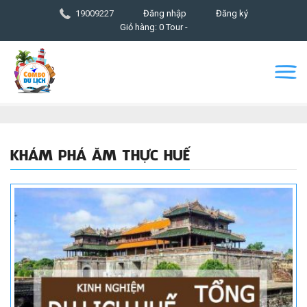
19009227
Đăng nhập
Đăng ký
Giỏ hàng: 0 Tour -
KHÁM PHÁ ĂM THỰC HUẾ