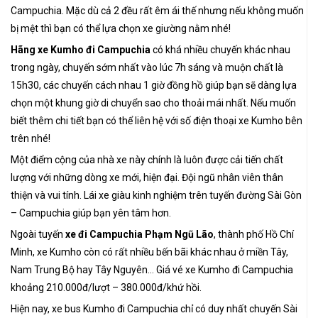
Campuchia. Mặc dù cả 2 đều rất êm ái thế nhưng nếu không muốn
bị mệt thì bạn có thể lựa chọn xe giường nằm nhé!
Hãng xe Kumho đi Campuchia
có khá nhiều chuyến khác nhau
trong ngày, chuyến sớm nhất vào lúc 7h sáng và muộn chất là
15h30, các chuyến cách nhau 1 giờ đồng hồ giúp bạn sẽ dàng lựa
chọn một khung giờ di chuyển sao cho thoải mái nhất. Nếu muốn
biết thêm chi tiết bạn có thể liên hệ với số điện thoại xe Kumho bên
trên nhé!
Một điểm cộng của nhà xe này chính là luôn được cải tiến chất
lượng với những dòng xe mới, hiện đại. Đội ngũ nhân viên thân
thiện và vui tính. Lái xe giàu kinh nghiệm trên tuyến đường Sài Gòn
– Campuchia giúp bạn yên tâm hơn.
Ngoài tuyến
xe đi Campuchia Phạm Ngũ Lão
, thành phố Hồ Chí
Minh, xe Kumho còn có rất nhiều bến bãi khác nhau ở miền Tây,
Nam Trung Bộ hay Tây Nguyên… Giá vé xe Kumho đi Campuchia
khoảng 210.000đ/lượt – 380.000đ/khứ hồi.
Hiện nay, xe bus Kumho đi Campuchia chỉ có duy nhất chuyến Sài