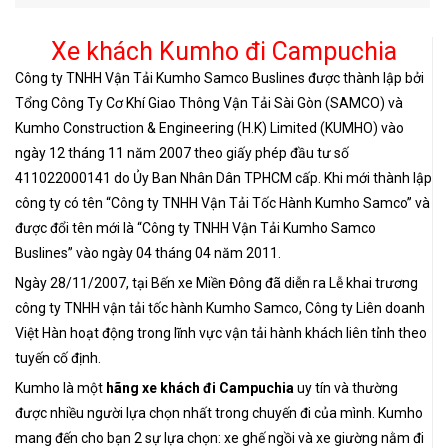
Xe khách Kumho đi Campuchia
Công ty TNHH Vận Tải Kumho Samco Buslines được thành lập bởi
Tổng Công Ty Cơ Khí Giao Thông Vận Tải Sài Gòn (SAMCO) và
Kumho Construction & Engineering (H.K) Limited (KUMHO) vào
ngày 12 tháng 11 năm 2007 theo giấy phép đầu tư số
411022000141 do Ủy Ban Nhân Dân TPHCM cấp. Khi mới thành lập
công ty có tên “Công ty TNHH Vận Tải Tốc Hành Kumho Samco” và
được đổi tên mới là “Công ty TNHH Vận Tải Kumho Samco
Buslines” vào ngày 04 tháng 04 năm 2011.
Ngày 28/11/2007, tại Bến xe Miền Đông đã diễn ra Lễ khai trương
công ty TNHH vận tải tốc hành Kumho Samco, Công ty Liên doanh
Việt Hàn hoạt động trong lĩnh vực vận tải hành khách liên tỉnh theo
tuyến cố định.
Kumho là một
hãng xe khách đi Campuchia
uy tín và thường
được nhiều người lựa chọn nhất trong chuyến đi của mình. Kumho
mang đến cho bạn 2 sự lựa chọn: xe ghế ngồi và xe giường nằm đi