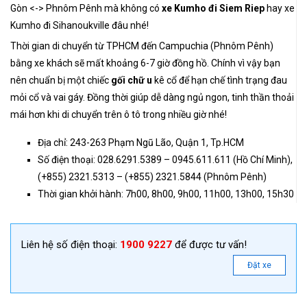
Gòn <-> Phnôm Pênh mà không có
xe Kumho đi Siem Riep
hay xe
Kumho đi Sihanoukville đâu nhé!
Thời gian di chuyển từ TPHCM đến Campuchia (Phnôm Pênh)
bằng xe khách sẽ mất khoảng 6-7 giờ đồng hồ. Chính vì vậy bạn
nên chuẩn bị một chiếc
gối chữ u
kê cổ để hạn chế tình trạng đau
mỏi cổ và vai gáy. Đồng thời giúp dễ dàng ngủ ngon, tinh thần thoải
mái hơn khi di chuyển trên ô tô trong nhiều giờ nhé!
Địa chỉ: 243-263 Phạm Ngũ Lão, Quận 1, Tp.HCM
Số điện thoại: 028.6291.5389 – 0945.611.611 (Hồ Chí Minh),
(+855) 2321.5313 – (+855) 2321.5844 (Phnôm Pênh)
Thời gian khởi hành: 7h00, 8h00, 9h00, 11h00, 13h00, 15h30
Liên hệ số điện thoại:
1900 9227
để được tư vấn!
Đặt xe