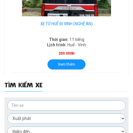
XE TỪ HUẾ ĐI VINH (NGHỆ AN)
Thời gian:
11 tiếng
Lịch trình:
Huế - Vinh
200.000Đ
Xem thêm
TÌM KIẾM XE