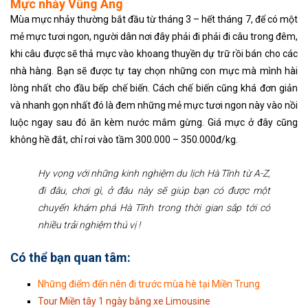
Mực nhảy Vũng Áng
Mùa mực nhảy thường bắt đầu từ tháng 3 – hết tháng 7, để có một
mẻ mực tươi ngon, người dân nơi đây phải đi phải đi câu trong đêm,
khi câu được sẽ thả mực vào khoang thuyền dự trữ rồi bán cho các
nhà hàng. Bạn sẽ được tự tay chọn những con mực mà mình hài
lòng nhất cho đầu bếp chế biến. Cách chế biến cũng khá đơn giản
và nhanh gọn nhất đó là đem những mẻ mực tươi ngon này vào nồi
luộc ngay sau đó ăn kèm nước mắm gừng. Giá mực ở đây cũng
không hề đắt, chỉ rơi vào tầm 300.000 – 350.000đ/kg.
Hy vọng với những kinh nghiệm du lịch Hà Tĩnh từ A-Z,
đi đâu, chơi gì, ở đâu này sẽ giúp bạn có được một
chuyến khám phá Hà Tĩnh trong thời gian sắp tới có
nhiều trải nghiệm thú vị !
Có thể bạn quan tâm:
Những điểm đến nên đi trước mùa hè tại Miền Trung
Tour Miền tây 1 ngày bằng xe Limousine