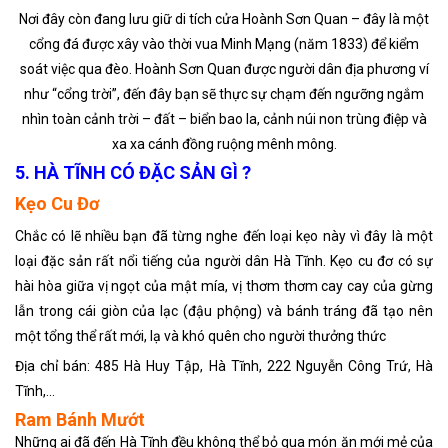
Nơi đây còn đang lưu giữ di tích cửa Hoành Sơn Quan – đây là một
cổng đá được xây vào thời vua Minh Mạng (năm 1833) để kiểm
soát việc qua đèo. Hoành Sơn Quan được người dân địa phương ví
như “cổng trời”, đến đây bạn sẽ thực sự chạm đến ngưỡng ngắm
nhìn toàn cảnh trời – đất – biển bao la, cảnh núi non trùng điệp và
xa xa cánh đồng ruộng mênh mông.
5. HÀ TĨNH CÓ ĐẶC SẢN GÌ ?
Kẹo Cu Đơ
Chắc có lẽ nhiều bạn đã từng nghe đến loại kẹo này vì đây là một
loại đặc sản rất nổi tiếng của người dân Hà Tĩnh. Kẹo cu đơ có sự
hài hòa giữa vị ngọt của mật mía, vị thơm thơm cay cay của gừng
lẫn trong cái giòn của lạc (đậu phộng) và bánh tráng đã tạo nên
một tổng thể rất mới, lạ và khó quên cho người thưởng thức
Địa chỉ bán: 485 Hà Huy Tập, Hà Tĩnh, 222 Nguyễn Công Trứ, Hà
Tĩnh,…
Ram Bánh Mướt
Những ai đã đến Hà Tĩnh đều không thể bỏ qua món ăn mới mẻ của