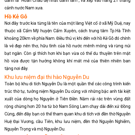
danh là “Hoan Châu đệ nhất danh lam”, và xếp vào hàng 21 thắng
cảnh nước Nam xưa.
Hồ Kẻ Gỗ
Nơi đây trước kia từng là tên của một làng Việt cổ ở xã Mỹ Duệ, nay
thuộc xã Cẩm Mỹ huyện Cẩm Xuyên, cách trung tâm Tp.Hà Tĩnh
khoảng 20km về phía Nam. Điều thú vị khi đến với hồ Kẻ Gỗ đó chính
là vẻ đẹp nên thơ, hữu tình của hồ nước mênh mông và rừng núi
bạt ngàn. Còn gì thích hơn khi bạn vừa có thể du thuyền trên mặt
hồ vừa được tận hưởng không khí mát mẻ của thiên nhiên ban
tặng nơi đây.
Khu lưu niệm đại thi hào Nguyễn Du
Toàn bộ khu di tích Nguyễn Du là một quần thể các công trình kiến
trúc thờ tự, tưởng niệm Nguyễn Du cùng với những bậc anh tài kiệt
xuất của dòng họ Nguyễn ở Tiên Điền. Nằm rải rác trên vùng đất
rộng chừng hơn 20 ha từ bờ Nam Sông Lam chạy dài đến xứ Đồng
Cùng, đến đây bạn có thể tham quan khu di tích với đền thờ Nguyễn
Huệ Đại Vương, cầu Tiên, khu lưu niệm, đền thờ Nguyễn Nghiễm,
Nguyễn Trọng và mộ Nguyễn Du.