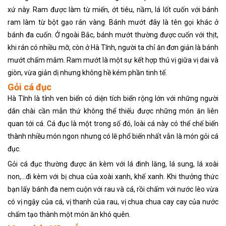
xứ này. Ram được làm từ miến, ớt tiêu, nầm, lá lốt cuốn với bánh
ram làm từ bột gạo rán vàng. Bánh mướt đây là tên gọi khác ở
bánh đa cuốn. Ở ngoài Bắc, bánh mướt thường được cuốn với thịt,
khi rán có nhiều mỡ, còn ở Hà Tĩnh, người ta chỉ ăn đơn giản là bánh
mướt chấm mắm. Ram mướt là một sự kết hợp thú vị giữa vị dai và
giòn, vừa giản dị nhưng không hề kém phần tinh tế.
Gỏi cá đục
Hà Tĩnh là tỉnh ven biển có diện tích biển rộng lớn với những người
dân chài cần mẫn thứ không thể thiếu được những món ăn liên
quan tới cá. Cá đục là một trong số đó, loài cá này có thể chế biến
thành nhiều món ngon nhưng có lẽ phổ biến nhất vẫn là món gỏi cá
đục.
Gỏi cá đục thường được ăn kèm với lá đinh lăng, lá sung, lá xoài
non,…đi kèm với bị chua của xoài xanh, khế xanh. Khi thưởng thức
bạn lấy bánh đa nem cuộn với rau và cá, rồi chấm với nước lèo vừa
có vị ngậy của cá, vị thanh của rau, vị chua chua cay cay của nước
chấm tạo thành một món ăn khó quên.