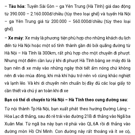
–
Tàu hỏa:
Tuyến Sài Gòn – ga Yên Trung (Hà Tĩnh) giá dao động
từ 390.000 – 2.160.000đ/chiều (tùy theo loại ghế) và tuyến Hà Nội
– ga Yên Trung giá từ 200.000 – 560.000đ/chiều (tùy theo loại
ghế).
–
Xe máy:
Xe máy là phương tiện phù hợp cho những khách du lịch
đến từ Hà Nội hoặc một số tỉnh thành gần đó bởi quãng đường từ
Hà Nội – Hà Tĩnh là 300km, rất phù hợp cho một chuyến đi phượt.
Nhưng một điểm cần lưu ý khi đi phượt Hà Tĩnh bằng xe máy đó là
bạn nên đi xe máy vào những ngày thời tiết ấm nóng chứ không
nên đi vào mùa đông, khi mà khí hậu trở nên vô cùng khắc nghiệt
và lạnh lẽo. Và khi di chuyển nên chuẩn bị đầy đủ các loại giấy tờ
cần thiết và chú ý an toàn khi đi xe
Bạn có thể di chuyển từ Hà Nội – Hà Tĩnh theo cung đường sau:
Từ nội thành Tp.Hà Nội, bạn xuất phát theo hướng Đường Láng –
Hòa Lạc đi thẳng, sau đó rẽ trái vào đường 21B đi thẳng vào Ngã ba
Xuân Mai. Từ ngã ba này bạn rẽ phải vào QL.6A rồi đi thẳng vào
đường mòn Hồ Chí Minh. Con đường này rất thoáng và ít xe cộ,