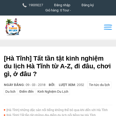
19009227
Đăng nhập
Đăng ký
Giỏ hàng: 0 Tour -
[Hà Tĩnh] Tất tần tật kinh nghiệm
du lịch Hà Tĩnh từ A-Z, đi đâu, chơi
gì, ở đâu ?
NGÀY ĐĂNG:
09 - 03 - 2018
BỞI:
LƯỢT XEM:
2052
Tin tức du lịch
Du lich
Điểm đến
Kinh Nghiệm Du Lịch
[Hà Tĩnh] những đặc sản nổi tiếng không thể bỏ qua khi đến với Hà Tĩnh
[Hà Tĩnh] Tất tần tật những địa điểm du lịch nổi tiếng tại Hà Tĩnh