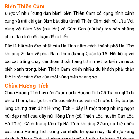
Biển Thiên Cầm
Được ví như “cung đàn biển” biển Thiên Cầm có dạng hình cánh
cung và trải dài gần 3km bắt đầu từ núi Thiên Cầm đến núi Đầu Voi,
cùng với Cùm Nậy (núi lớn) và Cùm Con (núi bé) tạo nên những
phím đàn trời uốn lượn đổ ra biển.
Đây là bãi biển đẹp nhất của Hà Tĩnh nằm cách thành phố Hà Tĩnh
khoảng 20 km về phía Nam theo đường Quốc lộ 1A. Nổi tiếng với
bãi cát trắng chạy dài thoai thoải hàng trăm mét ra biển và nước
biển xanh trong, biển Thiên Cầm khiến nhiều du khách phải thẫn
thờ trước cảnh đẹp của một vùng biển hoang sơ.
Chùa Hương Tích
Chùa Hương Tích hay còn được gọi là Hương Tích Cổ Tự có nghĩa là
chùa Thơm, tọa lạc trên độ cao 650m so với mặt nước biển, tọa lạc
lưng chừng trên đỉnh Hương Tích – đây là một trong những ngọn
núi đẹp nhất của dãy núi Hồng Lĩnh (xã Thiên Lộc, huyện Can Lộc,
Hà Tĩnh). Cách trung tâm Tp.Hà Tĩnh khoảng 27km, sự hiện hữu
của chùa Hương Tích cùng với nhiều kỳ quan này đã được xứng