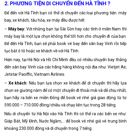
2. PHƯƠNG TIỆN DI CHUYỂN ĐẾN HÀ TĨNH ?
Để đến với Hà Tĩnh bạn có thể di chuyển các loại phương tiện: máy
bay, xe khách, tàu hỏa, xe máy đều được hết
–
Máy bay:
Với những bạn tại Sài Gòn hay các tỉnh ở miền Nam thì
máy bay là một lựa chọn không thể tốt hơn cho chuyến đi của bạn.
Để đến Hà Tĩnh, bạn sẽ phải book vé bay đến sân bay Vinh rồi tiếp
tục bắt ô tô hoặc xe khách về với Hà Tĩnh.
Hiện nay, tại Hà Nội và Hồ Chí Minh đều có nhiều chuyến bay thẳng
đến sân bay Vinh của các hãng hàng không nội địa như: Vietjet Air,
Jetstar Paciffic, Vietnam Airlines.
–
Xe khách:
Nếu bạn lựa chọn xe khách để di chuyển thì hãy lựa
chọn xe giường nằm để có một chuyến đi thoải mái và dễ chịu nhất,
bạn hãy ra bến xe miền Đông để book vé nhé giá giao động từ từ
590.000 – 710.000 đồng/chiều và chạy liên tục trong 28 tiếng.
Nếu di chuyển từ Hà Nội vào Hà Tĩnh thì có thể ra các bến xe như:
Giáp Bát, Mỹ Đình, Nước Ngầm,… để book vé nhé giá vé trung bình
khoảng 230.000 đồng và di chuyển trong 7 tiếng.