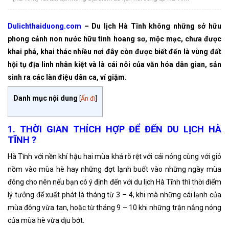
Dulichthaiduong.com
– Du lịch Hà Tĩnh không những sở hữu
phong cảnh non nước hữu tình hoang sơ, mộc mạc, chưa được
khai phá, khai thác nhiều nơi đây còn được biết đến là vùng đất
hội tụ địa linh nhân kiệt và là cái nôi của văn hóa dân gian, sản
sinh ra các làn điệu dân ca, ví giặm.
Danh mục nội dung
[
Ẩn đi
]
1. THỜI GIAN THÍCH HỢP ĐỂ ĐẾN DU LỊCH HÀ
TĨNH ?
Hà Tĩnh với nền khí hậu hai mùa khá rõ rệt với cái nóng cùng với gió
nồm vào mùa hè hay những đợt lạnh buốt vào những ngày mùa
đông cho nên nếu bạn có ý định đến với du lịch Hà Tĩnh thì thời điểm
lý tưởng để xuất phát là tháng từ 3 – 4, khi mà những cái lạnh của
mùa đông vừa tan, hoặc từ tháng 9 – 10 khi những trận nắng nóng
của mùa hè vừa dịu bớt.