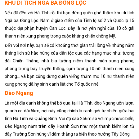
KHU DI TÍCH NGÃ BA ĐỒNG LỘC
Nếu đã đến với Hà Tĩnh rồi thì bạn đừng quên ghé thăm khu di tích
Ngã ba Đồng Lộc. Nằm ở giao điểm của Tỉnh lộ số 2 và Quốc lộ 15
thuộc địa phận huyện Can Lộc. Đây là nơi yên nghỉ của 10 cô gái
thanh niên xung phong trong cuộc kháng chiến chống Mỹ.
Đến với nơi này, bạn sẽ có khoảng thời gian trải lòng về những năm
tháng lịch sử hào hùng của dân tộc qua các hạng mục như: tượng
đài Chiến Thắng, nhà bia tưởng niệm thanh niên xung phong,
phòng trưng bày truyền thống, cụm tượng 10 nữ thanh niên xung
phong… và bạn cũng đừng quên viếng thăm mộ 10 nữ thanh niên
xung phong đã hy sinh oanh liệt cho Tổ quốc nhé.
Đèo Ngang
Là một địa danh không thể bỏ qua tại Hà Tĩnh, đèo Ngang uốn lượn,
quanh co dài 6km, nơi này cũng chính là ranh giới tự nhiên giữa hai
tỉnh Hà Tĩnh và Quảng Bình. Với độ cao 256m so với mực nước biển,
Đèo Ngang nằm trên dãy Hoành Sơn như một thanh kiếm lớn từ
dãy Trường Sơn hùng vĩ đâm thẳng ra biển theo hướng Tây Đông.