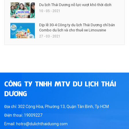
Du lịch Thái Dương nỗ lực vượt khó thời dịch
10 - 05 - 2021
Dịp lễ 30-4 Công ty du lịch Thái Dương chỉ bán
Combo du lịch và cho thuê xe Limousine
27 - 03 - 2021
CÔNG TY TNHH MTV DU LỊCH THÁI
DƯƠNG
Địa chỉ: 302 Cộng Hòa, Phường 13, Quận Tân Bình, Tp HCM
Điện thoại: 19009227
Email: hotro@dulichthaiduong.com