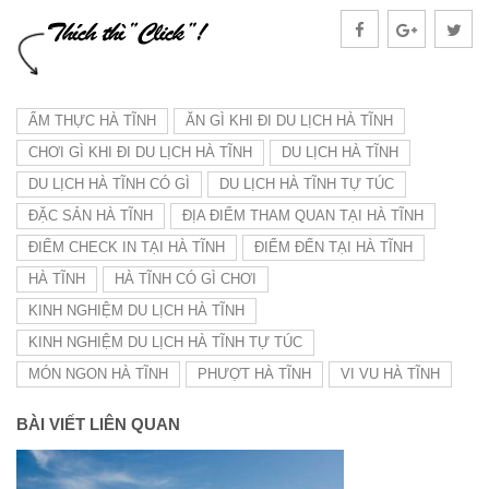
ẨM THỰC HÀ TĨNH
ĂN GÌ KHI ĐI DU LỊCH HÀ TĨNH
CHƠI GÌ KHI ĐI DU LỊCH HÀ TĨNH
DU LỊCH HÀ TĨNH
DU LỊCH HÀ TĨNH CÓ GÌ
DU LỊCH HÀ TĨNH TỰ TÚC
ĐẶC SẢN HÀ TĨNH
ĐỊA ĐIỂM THAM QUAN TẠI HÀ TĨNH
ĐIỂM CHECK IN TẠI HÀ TĨNH
ĐIỂM ĐẾN TẠI HÀ TĨNH
HÀ TĨNH
HÀ TĨNH CÓ GÌ CHƠI
KINH NGHIỆM DU LỊCH HÀ TĨNH
KINH NGHIỆM DU LỊCH HÀ TĨNH TỰ TÚC
MÓN NGON HÀ TĨNH
PHƯỢT HÀ TĨNH
VI VU HÀ TĨNH
BÀI VIẾT LIÊN QUAN