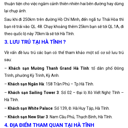
thuận tiện cho việc ngắm cảnh thiên nhiên hai bên đường hay dừng
lại chụp ảnh.
Sau khi đi 250km trên đường Hồ Chí Minh, đến ngã tư Thái Hòa thì
bạn rẽ trái vào QL. 48. Chạy khoảng thêm 25km bạn sẽ tới QL.1A, đi
theo quốc lộ này 70km là sẽ tới Hà Tĩnh.
3. LƯU TRÚ TẠI HÀ TĨNH ?
Về vấn đề lưu trú các bạn có thể tham khảo một số cơ sở lưu trú
sau:
–
Khách sạn Mường Thanh Grand Hà Tĩnh
: tổ dân phố Đông
Trinh, phường Kỳ Trinh, Kỳ Anh.
–
Khách sạn Ngân Hà
: 158 Trần Phú – Tp.Hà Tĩnh.
–
Khách sạn Sailing Tower 3
: Số 02 – Đại lộ Xô Viết Nghệ Tĩnh –
Hà Tĩnh.
–
Khách sạn White Palace
: Số 139, Đ. Hà Huy Tập, Hà Tĩnh.
–
Khách sạn New Star 3
: Nam Cầu Phủ, Thạch Bình, Hà Tĩnh.
4. ĐỊA ĐIỂM THAM QUAN TẠI HÀ TĨNH