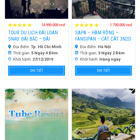
HOT
HOT
H
d
14.990.000 vnd
1.790.000 vnd
TOUR DU LỊCH ĐÀI LOAN
SAPA – HÀM RỒNG –
5N4Đ: ĐÀI BẮC – ĐÀI
FANSIPAN – CÁT CÁT 3N2D
TRUNG – CAO HÙNG – NAM
Địa điểm:
Tp. Hồ Chí Minh
Địa điểm:
Hà Nội
ĐẦU | BAY CÙNG CHINA AIR
Thời gian:
5 Ngày 4 Đêm
Thời gian:
3 Ngày 2 Đêm
VÀ MANDARIN AIR
Khời hành:
27/12/2019
Khời hành:
Hàng ngày
CHI TIẾT
CHI TIẾT