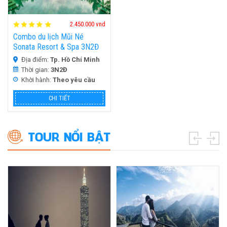
HOT
2.450.000 vnd
Combo du lịch Mũi Né
Sonata Resort & Spa 3N2Đ
Địa điểm:
Tp. Hồ Chí Minh
Thời gian:
3N2Đ
Khời hành:
Theo yêu cầu
CHI TIẾT
TOUR NỔI BẬT