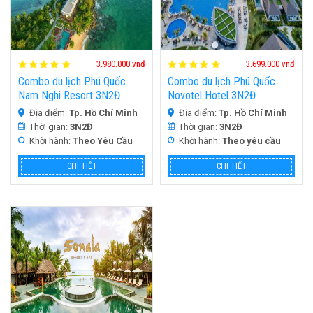
HOT
HOT
3.980.000 vnđ
3.699.000 vnđ
Combo du lịch Phú Quốc
Combo du lịch Phú Quốc
Nam Nghi Resort 3N2Đ
Novotel Hotel 3N2Đ
Địa điểm:
Tp. Hồ Chí Minh
Địa điểm:
Tp. Hồ Chí Minh
Thời gian:
3N2Đ
Thời gian:
3N2Đ
Khời hành:
Theo Yêu Cầu
Khời hành:
Theo yêu cầu
CHI TIẾT
CHI TIẾT