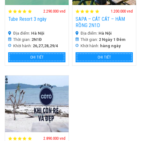
HOT
HOT
H
D
2.290.000 vnd
1.200.000 vnd
Tube Resort 3 ngày
SAPA – CÁT CÁT – HÀM
RỒNG 2N1D
Địa điểm:
Hà Nội
Địa điểm:
Hà Nội
Thời gian:
2N1Đ
Thời gian:
2 Ngày 1 Đêm
Khời hành:
26,27,28,29/4
Khời hành:
hàng ngày
CHI TIẾT
CHI TIẾT
HOT
H
2.890.000 vnd