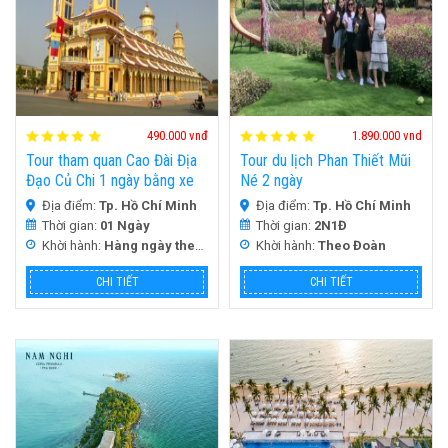
HOT
HOT
490.000 vnđ
1.890.000 vnd
Tour tham quan Cao Đài Địa
Tour du lịch Phan Thiết Mũi
Đạo Củ Chi 1 ngày bằng xe
Né 2 ngày
Limousine
Địa điểm:
Tp. Hồ Chí Minh
Địa điểm:
Tp. Hồ Chí Minh
Thời gian:
01 Ngày
Thời gian:
2N1Đ
Khời hành:
Hàng ngày theo yêu Cầu
Khời hành:
Theo Đoàn
CHI TIẾT
CHI TIẾT