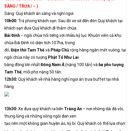
SÁNG / TRƯA / – )
Sáng: Quý khách ăn sáng và nghỉ ngơi.
10h00:
Trả phong khách sạn. Sau đó xe sẽ đến đón Quý khách tại
khách sạn đưa Quý khách đi thăm chùa
Bái Đính
– ngôi chùa nổi tiếng với nhiều kỷ lục: Khuôn viên cả khu
chùa Bái Đính có diện tích 107ha, trong
đó,
Điện thờ Tam Thế
và
Pháp Chủ
rộng hàng ngàn mét vuông; tại
ngôi chùa này có tượng
Phật Tổ Như Lai
bằng đồng lớn nhất
Đông Nam Á
(nặng 100 tấn) và
ba pho tượng
Tam Thế
, mỗi pho nặng 50 tấn.
12h30:
Quý khách về nhà hàng nghỉ ngơi ăn trưa buffet tại nhà
hàng.
13h30:
Xe đưa quý khách ra bến
Tràng An
– nơi những dải đá vôi,
thung lũng và những sông ngòi đan xen
tạo nên một không gian huyền ảo, kỳ bí. Quý khách có thể lựa chọn: