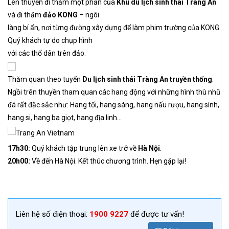
Lên thuyền đi thăm một phần của
Khu du lịch sinh thái Tràng An
và đi thăm
đảo KONG
– ngôi
làng bí ẩn, nơi từng đường xây dựng để làm phim trường của KONG.
Quý khách tự do chụp hình
với các thổ dân trên đảo.
Thăm quan theo tuyến
Du lịch sinh thái Tràng An truyền thống
.
Ngồi trên thuyền tham quan các hang động với những hình thù nhũ
đá rất đặc sắc như: Hang tối, hang sáng, hang nấu rượu, hang sính,
hang si, hang ba giọt, hang địa linh…
17h30:
Quý khách tập trung lên xe trở về
Hà Nội
.
20h00:
Về đến Hà Nội. Kết thúc chương trình. Hẹn gặp lại!
Liên hệ số điện thoại:
1900 9227
để được tư vấn!