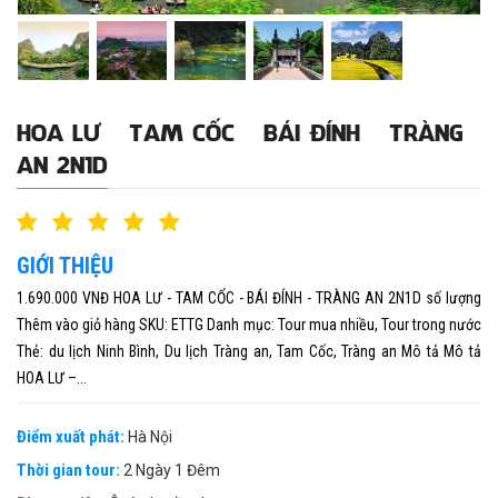
HOA LƯ – TAM CỐC – BÁI ĐÍNH – TRÀNG
AN 2N1D
GIỚI THIỆU
1.690.000 VNĐ HOA LƯ - TAM CỐC - BÁI ĐÍNH - TRÀNG AN 2N1D số lượng
Thêm vào giỏ hàng SKU: ETTG Danh mục: Tour mua nhiều, Tour trong nước
Thẻ: du lịch Ninh Bình, Du lịch Tràng an, Tam Cốc, Tràng an Mô tả Mô tả
HOA LƯ –...
Điểm xuất phát:
Hà Nội
Thời gian tour:
2 Ngày 1 Đêm