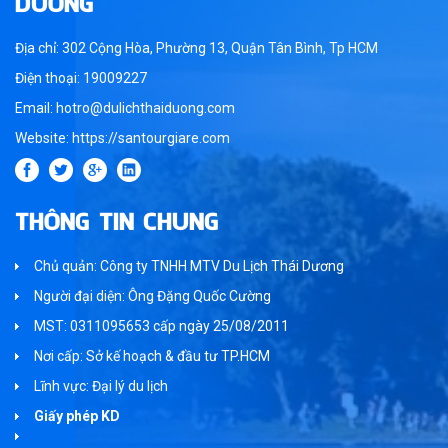
DƯƠNG
Địa chỉ: 302 Cộng Hòa, Phường 13, Quận Tân Bình, Tp HCM
Điện thoại: 19009227
Email: hotro@dulichthaiduong.com
Website: https://santourgiare.com
THÔNG TIN CHUNG
Chủ quản: Công ty TNHH MTV Du Lịch Thái Dương
Người đại diện: Ông Đặng Quốc Cường
MST: 0311095653 cấp ngày 25/08/2011
Nơi cấp: Sở kế hoạch & đầu tư TP.HCM
Lĩnh vực: Đại lý du lịch
Giấy phép KD