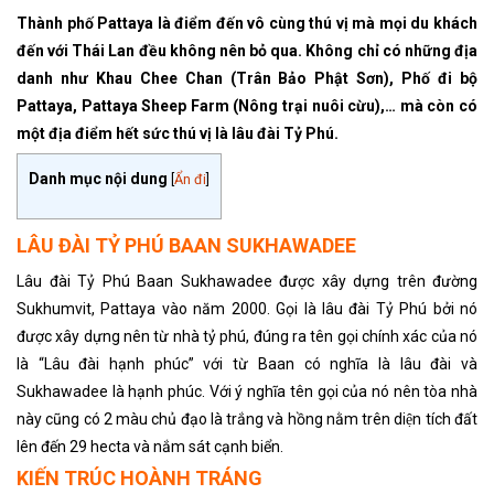
Thành phố Pattaya là điểm đến vô cùng thú vị mà mọi du khách
đến với Thái Lan đều không nên bỏ qua. Không chỉ có những địa
danh như Khau Chee Chan (Trân Bảo Phật Sơn), Phố đi bộ
Pattaya, Pattaya Sheep Farm (Nông trại nuôi cừu),… mà còn có
một địa điểm hết sức thú vị là lâu đài Tỷ Phú.
Danh mục nội dung
[
Ẩn đi
]
LÂU ĐÀI TỶ PHÚ BAAN SUKHAWADEE
Lâu đài Tỷ Phú Baan Sukhawadee được xây dựng trên đường
Sukhumvit, Pattaya vào năm 2000. Gọi là lâu đài Tỷ Phú bởi nó
được xây dựng nên từ nhà tỷ phú, đúng ra tên gọi chính xác của nó
là “Lâu đài hạnh phúc” với từ Baan có nghĩa là lâu đài và
Sukhawadee là hạnh phúc. Với ý nghĩa tên gọi của nó nên tòa nhà
này cũng có 2 màu chủ đạo là trắng và hồng nằm trên diện tích đất
lên đến 29 hecta và nắm sát cạnh biển.
KIẾN TRÚC HOÀNH TRÁNG