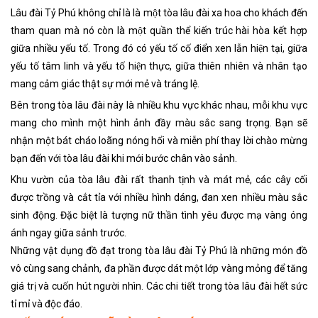
Lâu đài Tỷ Phú không chỉ là là một tòa lâu đài xa hoa cho khách đến
tham quan mà nó còn là một quần thể kiến trúc hài hòa kết hợp
giữa nhiều yếu tố. Trong đó có yếu tố cố điển xen lẫn hiện tại, giữa
yếu tố tâm linh và yếu tố hiện thực, giữa thiên nhiên và nhân tạo
mang cảm giác thật sự mới mẻ và tráng lệ.
Bên trong tòa lâu đài này là nhiều khu vực khác nhau, mỗi khu vực
mang cho mình một hình ảnh đầy màu sắc sang trọng. Bạn sẽ
nhận một bát cháo loãng nóng hổi và miễn phí thay lời chào mừng
bạn đến với tòa lâu đài khi mới bước chân vào sảnh.
Khu vườn của tòa lâu đài rất thanh tịnh và mát mẻ, các cây cối
được trồng và cắt tỉa với nhiều hình dáng, đan xen nhiều màu sắc
sinh động. Đặc biệt là tượng nữ thần tình yêu được mạ vàng óng
ánh ngay giữa sảnh trước.
Những vật dụng đồ đạt trong tòa lâu đài Tỷ Phú là những món đồ
vô cùng sang chảnh, đa phần được dát một lớp vàng mỏng để tăng
giá trị và cuốn hút người nhìn. Các chi tiết trong tòa lâu đài hết sức
tỉ mỉ và độc đáo.