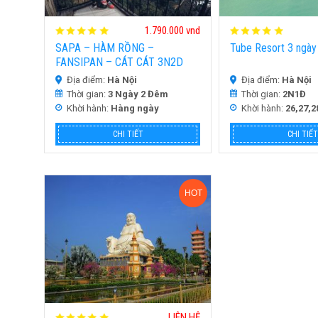
1.790.000 vnd
SAPA – HÀM RỒNG –
Tube Resort 3 ngày
FANSIPAN – CÁT CÁT 3N2D
Địa điểm:
Hà Nội
Địa điểm:
Hà Nội
Thời gian:
3 Ngày 2 Đêm
Thời gian:
2N1Đ
Khời hành:
Hàng ngày
Khời hành:
26,27,2
CHI TIẾT
CHI TIẾT
HOT
LIÊN HỆ