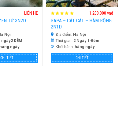
LIÊN HỆ
1.200.000 vnd
YÊN TỬ 3N2D
SAPA – CÁT CÁT – HÀM RỒNG
2N1D
à Nội
Địa điểm:
Hà Nội
3 ngày2 ĐÊM
Thời gian:
2 Ngày 1 Đêm
hàng ngày
Khời hành:
hàng ngày
CHI TIẾT
CHI TIẾT