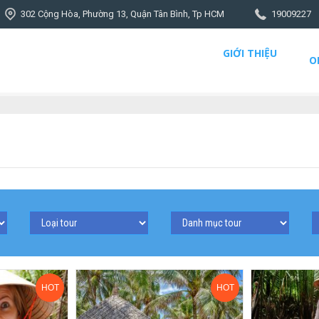
302 Cộng Hòa, Phường 13, Quận Tân Bình, Tp HCM
19009227
GIỚI THIỆU
O
HOT
HOT