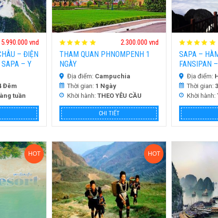
5.990.000 vnd
2.300.000 vnd
CHÂU – ĐIỆN
THAM QUAN PHNOMPENH 1
SAPA – HÀ
 SAPA – Y
NGÀY
FANSIPAN –
CHỢ BẮC H
Địa điểm:
Campuchia
Địa điểm:
H
4 Đêm
Thời gian:
1 Ngày
Thời gian:
hàng tuần
Khời hành:
THEO YÊU CẦU
Khời hành:
CHI TIẾT
HOT
HOT