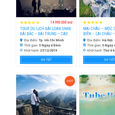
14.990.000 vnd
TOUR DU LỊCH ĐÀI LOAN 5N4Đ:
MAI CHÂU – MỘC 
ĐÀI BẮC – ĐÀI TRUNG – CAO
BIÊN – LAI CHÂU –
HÙNG – NAM ĐẦU | BAY CÙNG
TÝ 5N4D
Địa điểm:
Tp. Hồ Chí Minh
Địa điểm:
Hà Nội
CHINA AIR VÀ MANDARIN AIR
Thời gian:
5 Ngày 4 Đêm
Thời gian:
5 Ngày 
Khời hành:
27/12/2019
Khời hành:
Thứ 4 
CHI TIẾT
CHI TIẾT
HOT