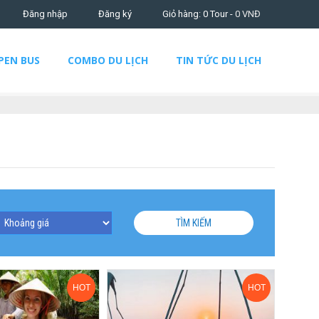
Đăng nhập
Đăng ký
Giỏ hàng: 0 Tour -
0
VNĐ
PEN BUS
COMBO DU LỊCH
TIN TỨC DU LỊCH
TÌM KIẾM
HOT
HOT