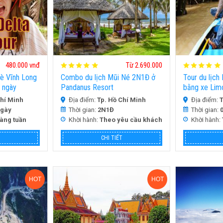
480.000 vnđ
Từ 2.690.000
Bè Vĩnh Long
Combo du lịch Mũi Né 2N1Đ ở
Tour du lịch
1 ngày
Pandanus Resort
bằng xe Lim
Chí Minh
Địa điểm:
Tp. Hồ Chí Minh
Địa điểm:
T
ngày
Thời gian:
2N1Đ
Thời gian:
hàng tuần
Khời hành:
Theo yêu cầu khách
Khời hành:
CHI TIẾT
HOT
HOT