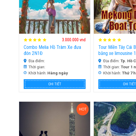
3.000.000 vnd
Combo Melia Hồ Tràm Xe đưa
Tour Miền Tây Cái 
đón 2N1Đ
bằng xe limousine 
Địa điểm:
Địa điểm:
Tp. Hồ 
Thời gian:
Thời gian:
Tour 1 
Khời hành:
Hàng ngày
Khời hành:
Thứ 7 
CHI TIẾT
CHI TIẾT
HOT