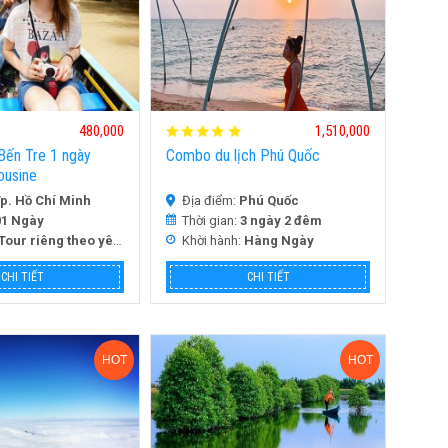
480,000
1,510,000
 Bến Tre 1 ngày
Combo du lịch Phú Quốc
ousine
p. Hồ Chí Minh
Địa điểm:
Phú Quốc
01 Ngày
Thời gian:
3 ngày 2 đêm
Tour riêng theo yêu cầu khách
Khời hành:
Hàng Ngày
CHI TIẾT
CHI TIẾT
HOT
HOT