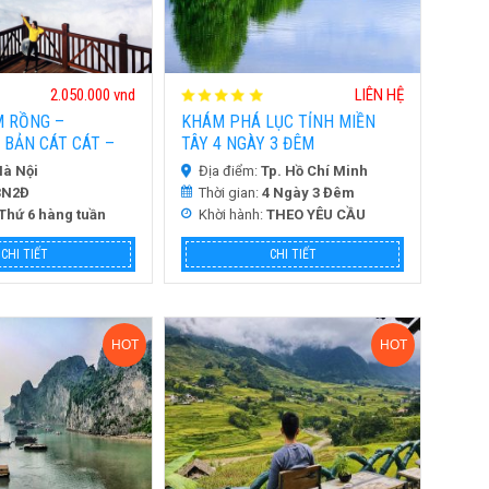
2.050.000 vnd
LIÊN HỆ
M RỒNG –
KHÁM PHÁ LỤC TỈNH MIỀN
 BẢN CÁT CÁT –
TÂY 4 NGÀY 3 ĐÊM
À 3N2D
à Nội
Địa điểm:
Tp. Hồ Chí Minh
3N2Đ
Thời gian:
4 Ngày 3 Đêm
Thứ 6 hàng tuần
Khời hành:
THEO YÊU CẦU
CHI TIẾT
CHI TIẾT
HOT
HOT