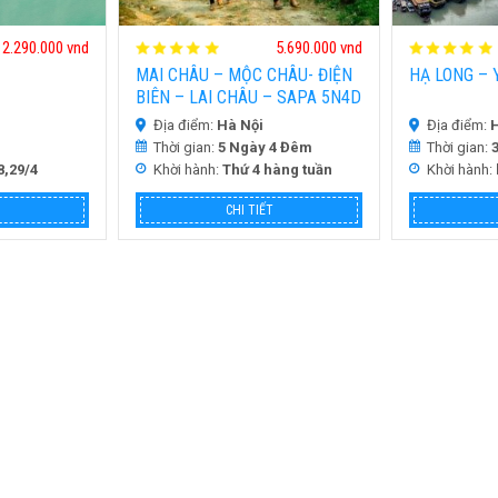
2.290.000 vnd
5.690.000 vnd
MAI CHÂU – MỘC CHÂU- ĐIỆN
HẠ LONG – 
BIÊN – LAI CHÂU – SAPA 5N4D
Địa điểm:
Hà Nội
Địa điểm:
H
Thời gian:
5 Ngày 4 Đêm
Thời gian:
8,29/4
Khời hành:
Thứ 4 hàng tuần
Khời hành:
CHI TIẾT