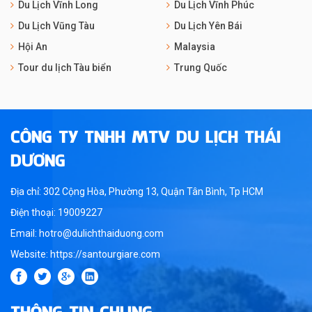
Du Lịch Vĩnh Long
Du Lịch Vĩnh Phúc
Du Lịch Vũng Tàu
Du Lịch Yên Bái
Hội An
Malaysia
Tour du lịch Tàu biển
Trung Quốc
CÔNG TY TNHH MTV DU LỊCH THÁI
DƯƠNG
Địa chỉ: 302 Cộng Hòa, Phường 13, Quận Tân Bình, Tp HCM
Điện thoại: 19009227
Email: hotro@dulichthaiduong.com
Website: https://santourgiare.com
THÔNG TIN CHUNG