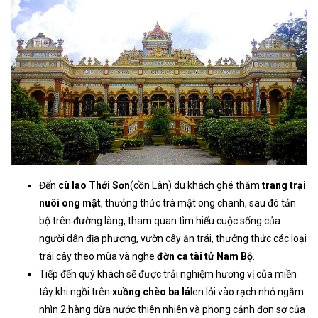
Đến
cù lao Thới Sơn
(cồn Lân) du khách ghé thăm
trang trại
nuôi ong mật
, thưởng thức trà mật ong chanh, sau đó tản
bộ trên đường làng, tham quan tìm hiểu cuộc sống của
người dân địa phương, vườn cây ăn trái, thưởng thức các loại
trái cây theo mùa và nghe
đờn ca tài tử Nam Bộ
.
Tiếp đến quý khách sẽ được trải nghiệm hương vị của miền
tây khi ngồi trên
xuồng chèo ba lá
len lỏi vào rạch nhỏ ngắm
nhìn 2 hàng dừa nước thiên nhiên và phong cảnh đơn sơ của