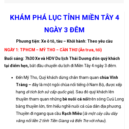
KHÁM PHÁ LỤC TỈNH MIỀN TÂY 4
NGÀY 3 ĐÊM
Phương tiện: Xe ô tô, tàu – Khởi hành: Theo yêu cầu
NGÀY 1: TPHCM – MỸ THO – CẦN THƠ (Ăn trưa, tối)
Buổi sáng: 7h30 Xe và HDV Du lịch Thái Dương đón quý khách
tại điểm hẹn,
bắt đầu chuyến du lịch đi Miền Tây 4 ngày 3 đêm.
Đến Mỹ Tho, Quý khách dừng chân tham quan
chùa Vĩnh
Tràng –
đây là một ngôi chùa nổi tiếng ở Nam Bộ, được xếp
hạng
di tích lịch sử cấp quốc gia
). Sau đó quý khách lên
thuyền tham quan những
bè nuôi cá nổi
trên sông Cưủ Long
bằng thuyền lớn, tìm hiểu nghề nuôi cá của dân địa phương.
Thuyền đi ngang qua cầu
Rạch Miễu
(
là một cây cầu dây
văng nối liền 2 tỉnh Tiền Giang và Bến Tre với nhau
).