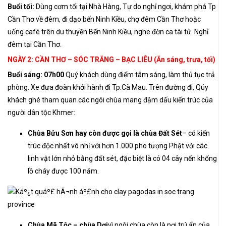
Buổi tối:
Dùng cơm tối tại Nhà Hàng, Tự do nghỉ ngơi, khám phá Tp
Cần Thơ về đêm, đi dạo bến Ninh Kiều, chợ đêm Cần Thơ hoặc
uống café trên du thuyền Bến Ninh Kiều, nghe đờn ca tài tử. Nghỉ
đêm tại Cần Thơ.
NGÀY 2: CẦN THƠ – SÓC TRĂNG – BẠC LIÊU (Ăn sáng, trưa, tối)
Buổi sáng: 07h00
Quý khách dùng điểm tâm sáng, làm thủ tục trả
phòng. Xe đưa đoàn khởi hành đi Tp.Cà Mau. Trên đường đi, Qúy
khách ghé tham quan các ngôi chùa mang đậm dấu kiến trúc của
người dân tộc Khmer:
Chùa Bửu Sơn hay còn được gọi là chùa Đất Sét
– có kiến
trúc độc nhất vô nhị với hơn 1.000 pho tượng Phật với các
linh vật lớn nhỏ bằng đất sét, đặc biệt là có 04 cây nến khổng
lồ cháy được 100 năm.
Chùa Mã Tộc – chùa Dơi
vì ngôi chùa còn là nơi trú ẩn của