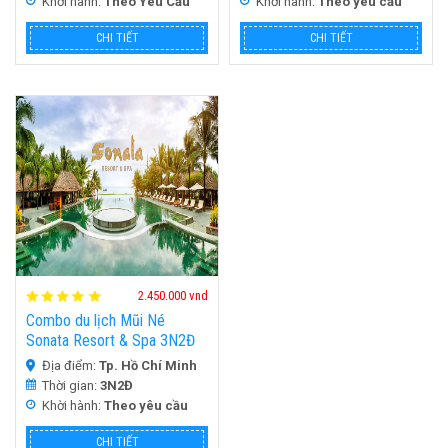
Khời hành:
Theo Yêu Cầu
Khời hành:
Theo yêu cầu
CHI TIẾT
CHI TIẾT
HOT
2.450.000 vnd
Combo du lịch Mũi Né
Sonata Resort & Spa 3N2Đ
Địa điểm:
Tp. Hồ Chí Minh
Thời gian:
3N2Đ
Khời hành:
Theo yêu cầu
CHI TIẾT