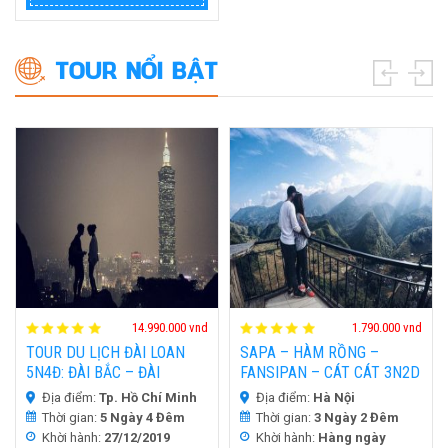
TOUR NỔI BẬT
HOT
HOT
H
d
14.990.000 vnd
1.790.000 vnd
TOUR DU LỊCH ĐÀI LOAN
SAPA – HÀM RỒNG –
5N4Đ: ĐÀI BẮC – ĐÀI
FANSIPAN – CÁT CÁT 3N2D
TRUNG – CAO HÙNG – NAM
Địa điểm:
Tp. Hồ Chí Minh
Địa điểm:
Hà Nội
ĐẦU | BAY CÙNG CHINA AIR
Thời gian:
5 Ngày 4 Đêm
Thời gian:
3 Ngày 2 Đêm
VÀ MANDARIN AIR
Khời hành:
27/12/2019
Khời hành:
Hàng ngày