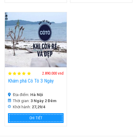
HOT
H
2.890.000 vnd
Khám phá Cô Tô 3 Ngày
Địa điểm:
Hà Nội
Thời gian:
3 Ngày 2 Đêm
Khời hành:
27,29/4
CHI TIẾT