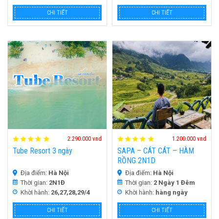
CHI TIẾT
CHI TIẾT
HOT
HOT
H
D
2.290.000 vnd
1.200.000 vnd
Tube Resort 3 ngày
SAPA – CÁT CÁT – HÀM
RỒNG 2N1D
Địa điểm:
Hà Nội
Địa điểm:
Hà Nội
Thời gian:
2N1Đ
Thời gian:
2 Ngày 1 Đêm
Khời hành:
26,27,28,29/4
Khời hành:
hàng ngày
CHI TIẾT
CHI TIẾT