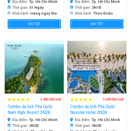
Limousine
Địa điểm:
Tp. Hồ Chí Minh
Địa điểm:
Tp. Hồ Chí Minh
Thời gian:
01 Ngày
Thời gian:
2N1Đ
Khời hành:
Hàng ngày theo yêu Cầu
Khời hành:
Theo Đoàn
CHI TIẾT
CHI TIẾT
HOT
HOT
3.980.000 vnđ
3.699.000 vnđ
Combo du lịch Phú Quốc
Combo du lịch Phú Quốc
Nam Nghi Resort 3N2Đ
Novotel Hotel 3N2Đ
Địa điểm:
Tp. Hồ Chí Minh
Địa điểm:
Tp. Hồ Chí Minh
Thời gian:
3N2Đ
Thời gian:
3N2Đ