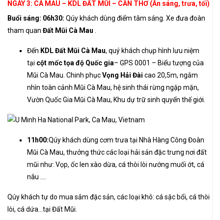
NGÀY 3: CÀ MAU – KDL ĐẤT MŨI – CẦN THƠ (Ăn sáng, trưa, tối)
Buổi sáng:
06h30:
Qúy khách dùng điểm tâm sáng. Xe đưa đoàn
tham quan
Đất Mũi Cà Mau
.
Đến
KDL Đất Mũi Cà Mau
, quý khách chụp hình lưu niệm
tại
cột mốc tọa độ Quốc gia
– GPS 0001 – Biểu tượng của
Mũi Cà Mau. Chinh phục
Vọng Hải Đài
cao 20,5m, ngắm
nhìn toàn cảnh Mũi Cà Mau, hệ sinh thái rừng ngập mặn,
Vườn Quốc Gia Mũi Cà Mau, Khu dự trữ sinh quyển thế giới.
11h00:
Qúy khách dùng cơm trưa tại Nhà Hàng Công Đoàn
Mũi Cà Mau, thưởng thức các loại hải sản đặc trưng nơi đất
mũi như: Vọp, ốc len xào dừa, cá thòi lòi nướng muối ớt, cá
nâu ….
Qúy khách tự do mua sắm đặc sản, các loại khô: cá sặc bổi, cá thòi
lòi, cá dứa…tại Đất Mũi.