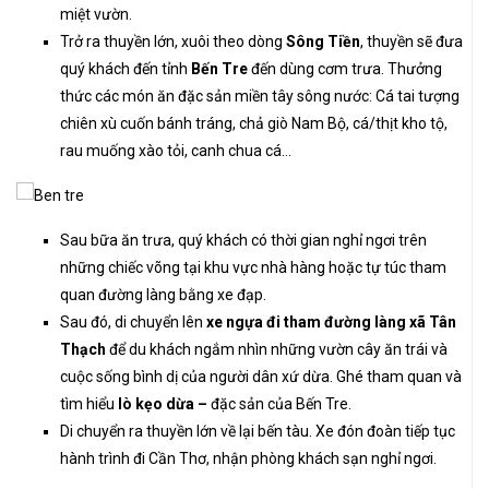
miệt vườn.
Trở ra thuyền lớn, xuôi theo dòng
Sông Tiền
, thuyền sẽ đưa
quý khách đến tỉnh
Bến Tre
đến dùng cơm trưa. Thưởng
thức các món ăn đặc sản miền tây sông nước: Cá tai tượng
chiên xù cuốn bánh tráng, chả giò Nam Bộ, cá/thịt kho tộ,
rau muống xào tỏi, canh chua cá…
Sau bữa ăn trưa, quý khách có thời gian nghỉ ngơi trên
những chiếc võng tại khu vực nhà hàng hoặc tự túc tham
quan đường làng bằng xe đạp.
Sau đó, di chuyển lên
xe ngựa đi tham đường
làng xã Tân
Thạch
để du khách ngắm nhìn những vườn cây ăn trái và
cuộc sống bình dị của người dân xứ dừa. Ghé tham quan và
tìm hiểu
lò kẹo dừa –
đặc sản của Bến Tre.
Di chuyển ra thuyền lớn về lại bến tàu. Xe đón đoàn tiếp tục
hành trình đi Cần Thơ, nhận phòng khách sạn nghỉ ngơi.