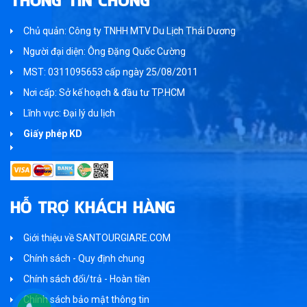
Chủ quản: Công ty TNHH MTV Du Lịch Thái Dương
Người đại diện: Ông Đặng Quốc Cường
MST: 0311095653 cấp ngày 25/08/2011
Nơi cấp: Sở kế hoạch & đầu tư TP.HCM
Lĩnh vực: Đại lý du lịch
Giấy phép KD
HỖ TRỢ KHÁCH HÀNG
Giới thiệu về SANTOURGIARE.COM
Chính sách - Quy định chung
Chính sách đổi/trả - Hoàn tiền
Chính sách bảo mật thông tin