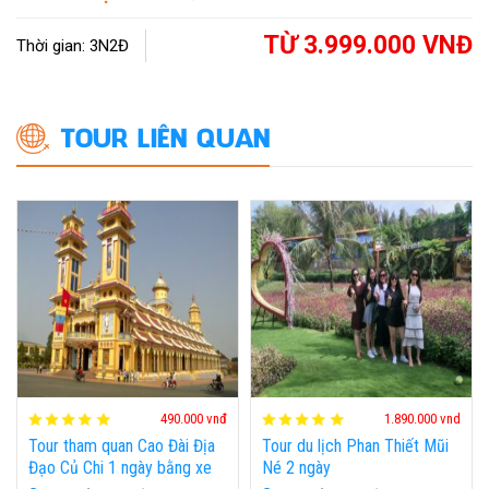
TỪ 3.999.000 VNĐ
Thời gian: 3N2Đ
TOUR LIÊN QUAN
HOT
HOT
490.000 vnđ
1.890.000 vnd
Tour tham quan Cao Đài Địa
Tour du lịch Phan Thiết Mũi
Đạo Củ Chi 1 ngày bằng xe
Né 2 ngày