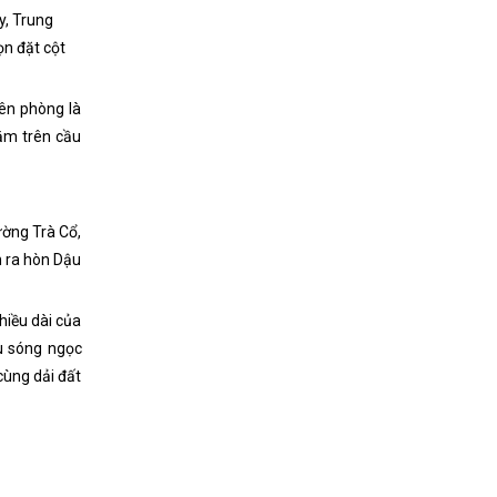
y, Trung
ọn đặt cột
iên phòng là
ằm trên cầu
ường Trà Cổ,
n ra hòn Dậu
hiều dài của
u sóng ngọc
cùng dải đất