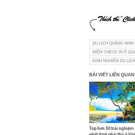
DU LỊCH QUẢNG NINH
ĐIỂM CHECK IN Ở QU
KINH NGHIỆM DU LỊC
BÀI VIẾT LIÊN QUAN
Top hơn 50 trải nghiệm
nhất định phải thử ở Vũ