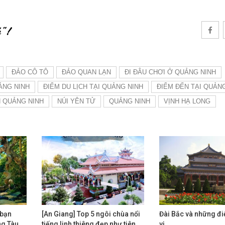
ĐẢO CÔ TÔ
ĐẢO QUAN LẠN
ĐI ĐÂU CHƠI Ở QUẢNG NINH
ẢNG NINH
ĐIỂM DU LỊCH TẠI QUẢNG NINH
ĐIỂM ĐẾN TẠI QUẢN
H QUẢNG NINH
NÚI YÊN TỬ
QUẢNG NINH
VỊNH HẠ LONG
 bạn
[An Giang] Top 5 ngôi chùa nổi
Đài Bắc và những đ
ng Tàu
tiếng linh thiêng đẹp như tiên
vị