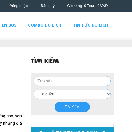
Đăng nhập
Đăng ký
Giỏ hàng: 0 Tour -
0
VNĐ
PEN BUS
COMBO DU LỊCH
TIN TỨC DU LỊCH
TÌM KIẾM
TÌM KIẾM
ếng cho bạn
ay những địa