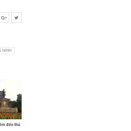
G NINH
iểm đến thú