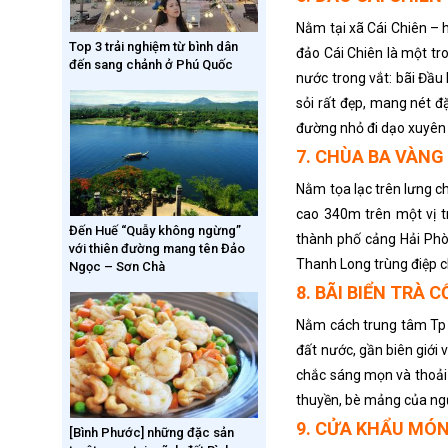
Nằm tại xã Cái Chiên – 
Top 3 trải nghiệm từ bình dân
đảo Cái Chiên là một tro
đến sang chảnh ở Phú Quốc
nước trong vắt: bãi Đầu 
sỏi rất đẹp, mang nét đ
đường nhỏ đi dạo xuyên 
7. CHÙA BA VÀNG
Nằm tọa lạc trên lưng 
cao 340m trên một vị tr
Đến Huế “Quẫy không ngừng”
thành phố cảng Hải Phò
với thiên đường mang tên Đảo
Thanh Long trùng điệp c
Ngọc – Sơn Chà
8. BÃI BIỂN TRÀ C
Nằm cách trung tâm Tp .
đất nước, gần biên giới v
chắc sáng mọn và thoải 
thuyền, bè mảng của ngư
9. CỬA KHẨU MÓN
[Bình Phước] những đặc sản