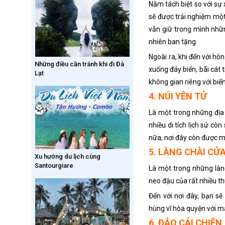
Nằm tách biệt so với sự
sẽ được trải nghiệm một
vẫn giữ trong mình nhữ
nhiên ban tặng.
Ngoài ra, khi đến với h
Những điều cần tránh khi đi Đà
xuống đáy biển, bãi cát
Lạt
không gian riêng với biển
4. NÚI YÊN TỬ
Là một trong những địa 
nhiều di tích lịch sử cò
nữa, nơi đây còn được mệ
5. LÀNG CHÀI CỬ
Xu hướng du lịch cùng
Santourgiare
Là một trong những làng
neo đậu của rất nhiều t
Đến với nơi đây, bạn s
hùng vĩ hòa quyện với mặ
6. ĐẢO CÁI CHIÊN