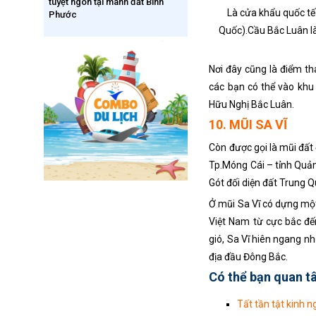
tuyệt ngon tại mãnh đất Bình
Là cửa khẩu quốc tế
Phước
Quốc).Cầu Bắc Luân là
Nơi đây cũng là điểm th
các bạn có thể vào khu
Hữu Nghị Bắc Luân.
10. MŨI SA VĨ
Còn được gọi là mũi đất
Tp.Móng Cái – tỉnh Quản
Gót đối diện đất Trung Q
Ở mũi Sa Vĩ có dựng một 
Việt Nam từ cực bắc đ
gió, Sa Vĩ hiên ngang nh
địa đầu Đông Bắc.
Có thể bạn quan t
Tất tần tật kinh n