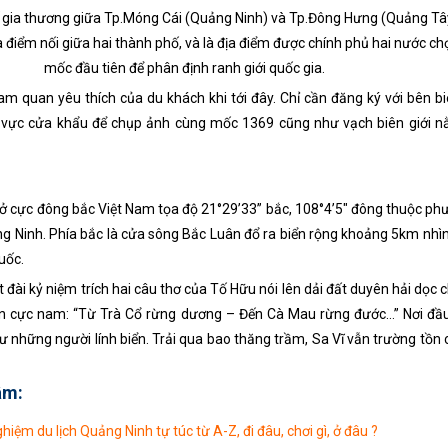
 gia thương giữa Tp.Móng Cái (Quảng Ninh) và Tp.Đông Hưng (Quảng Tâ
 điểm nối giữa hai thành phố, và là địa điểm được chính phủ hai nước ch
mốc đầu tiên để phân định ranh giới quốc gia.
am quan yêu thích của du khách khi tới đây. Chỉ cần đăng ký với bên b
 vực cửa khẩu để chụp ảnh cùng mốc 1369 cũng như vạch biên giới n
 ở cực đông bắc Việt Nam tọa độ 21°29’33” bắc, 108°4’5″ đông thuộc ph
g Ninh. Phía bắc là cửa sông Bắc Luân đổ ra biển rộng khoảng 5km nhì
uốc.
đài kỷ niệm trích hai câu thơ của Tố Hữu nói lên dải đất duyên hải dọc c
ến cực nam: “Từ Trà Cổ rừng dương – Đến Cà Mau rừng đước…” Nơi đầ
ư những người lính biển. Trải qua bao thăng trầm, Sa Vĩ vẫn trường tồn 
âm:
ghiệm du lịch Quảng Ninh tự túc từ A-Z, đi đâu, chơi gì, ở đâu ?