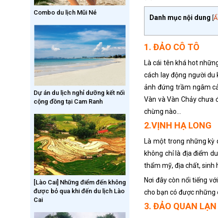
Combo du lịch Mũi Né
Danh mục nội dung
[
Ẩ
1. ĐẢO CÔ TÔ
Là cái tên khá hot nhữn
cách lay động người du
ảnh đứng trầm ngâm cả 
Dự án du lịch nghỉ dưỡng kết nối
Vàn và Vàn Chảy chưa đư
cộng đồng tại Cam Ranh
chừng nào…
2.VỊNH HẠ LONG
Là một trong những kỳ q
không chỉ là địa điểm d
thẩm mỹ, địa chất, sinh
Nơi đây còn nổi tiếng v
[Lào Cai] Những điểm đến không
được bỏ qua khi đến du lịch Lào
cho bạn có được những c
Cai
3. ĐẢO QUAN LẠN