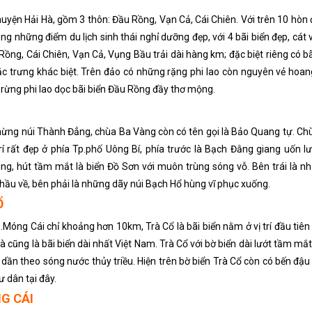
huyện Hải Hà, gồm 3 thôn: Đầu Rồng, Vạn Cả, Cái Chiên. Với trên 10 hòn 
ng những điểm du lịch sinh thái nghỉ dưỡng đẹp, với 4 bãi biển đẹp, cát v
Rồng, Cái Chiên, Vạn Cả, Vụng Bầu trải dài hàng km; đặc biệt riêng có b
ặc trưng khác biệt. Trên đảo có những rặng phi lao còn nguyên vẻ hoan
rừng phi lao dọc bãi biển Đầu Rồng đầy thơ mộng.
chừng núi Thành Đẳng, chùa Ba Vàng còn có tên gọi là Bảo Quang tự. C
í rất đẹp ở phía Tp.phố Uông Bí, phía trước là Bạch Đằng giang uốn lư
ng, hút tầm mắt là biển Đồ Sơn với muôn trùng sóng vỗ. Bên trái là n
hầu về, bên phải là những dãy núi Bạch Hổ hùng vĩ phục xuống.
Ổ
Móng Cái chỉ khoảng hơn 10km, Trà Cổ là bãi biển nằm ở vị trí đầu tiên
à cũng là bãi biển dài nhất Việt Nam. Trà Cổ với bờ biển dài lướt tầm mắt
dần theo sóng nước thủy triều. Hiện trên bờ biển Trà Cổ còn có bến đậu
 dân tại đây.
G CÁI