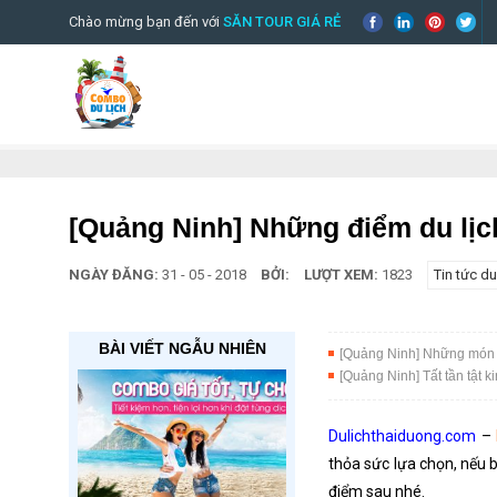
Chào mừng bạn đến với
SĂN TOUR GIÁ RẺ
[Quảng Ninh] Những điểm du lịch
NGÀY ĐĂNG:
31 - 05 - 2018
BỞI:
LƯỢT XEM:
1823
Tin tức du
BÀI VIẾT NGẪU NHIÊN
[Quảng Ninh] Những món n
[Quảng Ninh] Tất tần tật k
Dulichthaiduong.com
–
thỏa sức lựa chọn, nếu 
điểm sau nhé.