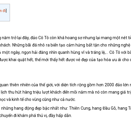
n đi
]
g năm trở lại đây, đảo Cô Tô còn khá hoang sơ nhưng lại mang một nét t
 khách. Những bãi đá nhô ra biển tạo cảm hứng bất tận cho những ngh
một ngày, ngọn hải đăng nhìn quanh hùng vĩ và tráng lệ,… Cô Tô với b
ợc khai quật hết, thế mới thấy hết được vẻ đẹp của tạo hóa ưu ái cho
uan thiên nhiên của thế giới, với diện tích rộng gồm hơn 2000 đảo lớn 
u lịch thu hút hàng triệu lượt khách đến mỗi năm mà nó còn mang giá trị
 học và kinh tế cho vùng cũng như cả nước.
ới những hang động đẹp bậc nhất như: Thiên Cung, hang Đầu Gỗ, hang T
huyến đi khám phá thú vị, đầy hấp dẫn.