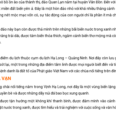
 xô bồ ồn ào của thành thị, đảo Quan Lạn nằm tại huyện Vân Đồn. Đến với
 miền đất biển yên ả. Đây là một hòn đảo nhỏ với khá nhiều thắng cảnh 
ng nét mộc mạc vốn có, sự tác động của con người chỉ là phần ít mà c
òn đảo này bạn còn được thả mình trên những bãi biển nước trong xanh n
 trắng trải dài, được tắm biển thỏa thích, ngắm cảnh biển thơ mộng mà c
.
điểm du lịch thuộc cụm du lịch Hạ Long – Quảng Ninh. Nơi đây còn lưu 
n sót lại, một trong những địa điểm tâm linh được mọi người biết đến và t
nh danh là đất tổ của Phật giáo Việt Nam với các chùa nổi tiếng trên đỉn
A VẠN
 chài nổi tiếng nằm trong Vịnh Hạ Long, nơi đây là một vùng biển lặng 
huyền bè và được những dãy núi đá bao bọc xung quanh.
ẽ được tận hưởng một không khí thanh bình, được đắm mình vào cảnh 
t nước trong xanh, được tìm hiểu và trải nghiệm với cuộc sống và văn hó