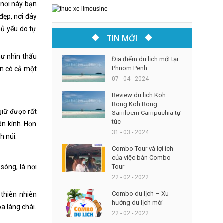
 nơi này bạn
đẹp, nơi đây
hủ yếu do tự
TIN MỚI
hư nhìn thấu
Địa điểm du lịch mới tại
Phnom Penh
òn có cả một
07 - 04 - 2024
Review du lịch Koh
Rong Koh Rong
giữ được rất
Samloem Campuchia tự
túc
ôn kính. Hơn
31 - 03 - 2024
h núi.
Combo Tour và lợi ích
của việc bán Combo
Tour
sóng, là nơi
22 - 02 - 2022
Combo du lịch – Xu
thiên nhiên
hướng du lịch mới
a làng chài.
22 - 02 - 2022