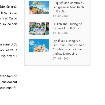
Bí quyết săn Combo du
đảo lớn nhỏ,
lịch giá rẻ an toàn tránh
bị lừa đảo
àng, hạt to,
12 - 05 - 2021
ãi Vạn Cả có
Du lịch Thái Dương nỗ
g sơ, có con
lực vượt khó thời dịch
10 - 05 - 2021
Dịp lễ 30-4 Công ty du
hùa nằm ở độ
lịch Thái Dương chỉ bán
Combo du lịch và cho
ợn, xa xa là
thuê xe Limousine
hững dãy núi
27 - 03 - 2021
 trên bản đồ
, các dải cát
 của các tàu