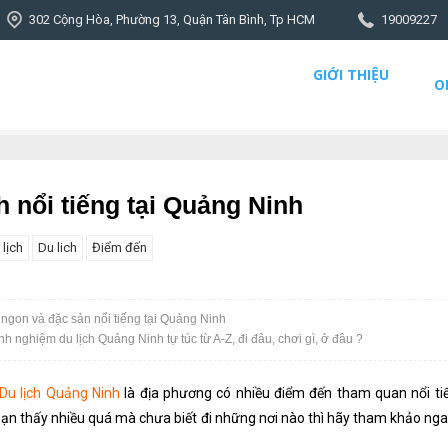
302 Cộng Hòa, Phường 13, Quận Tân Bình, Tp HCM
19009227
GIỚI THIỆU
O
 nổi tiếng tại Quảng Ninh
 lịch
Du lich
Điểm đến
gon và đặc sản nổi tiếng tại Quảng Ninh
inh nghiệm du lịch Quảng Ninh tự túc từ A-Z, đi đâu, chơi gì, ở đâu ?
Du lịch Quảng Ninh
là địa phương có nhiều điểm đến tham quan nổi ti
bạn thấy nhiều quá mà chưa biết đi những nơi nào thì hãy tham khảo ng