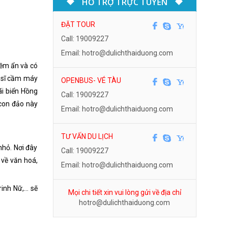
HỖ TRỢ TRỰC TUYẾN
ĐẶT TOUR
Call: 19009227
Email: hotro@dulichthaiduong.com
iềm ẩn và có
ệ sĩ cầm máy
OPENBUS- VÉ TÀU
ãi biển Hồng
Call: 19009227
 con đảo này
Email: hotro@dulichthaiduong.com
TƯ VẤN DU LỊCH
nhỏ. Nơi đây
Call: 19009227
 về văn hoá,
Email: hotro@dulichthaiduong.com
rinh Nữ,… sẽ
Mọi chi tiết xin vui lòng gửi về địa chỉ
hotro@dulichthaiduong.com