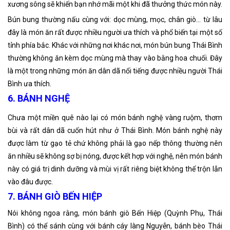
xương sông sẽ khiến bạn nhớ mãi một khi đã thưởng thức món này.
Bún bung thường nấu cùng với: dọc mùng, mọc, chân giò… từ lâu
đây là món ăn rất được nhiều người ưa thích và phổ biến tại một số
tỉnh phía bắc. Khác với những nơi khác nơi, món bún bung Thái Bình
thường không ăn kèm dọc mùng mà thay vào bằng hoa chuối. Đây
là một trong những món ăn dân dã nổi tiếng được nhiều người Thái
Bình ưa thích.
6. BÁNH NGHỆ
Chưa một miền quê nào lại có món bánh nghệ vàng ruộm, thơm
bùi và rất dân dã cuốn hút như ở Thái Bình. Món bánh nghệ này
được làm từ gạo tẻ chứ không phải là gạo nếp thông thường nên
ăn nhiều sẽ không sợ bị nóng, được kết hợp với nghệ, nên món bánh
này có giá trị dinh dưỡng và mùi vị rất riêng biệt không thể trộn lẫn
vào đâu được.
7. BÁNH GIÒ BẾN HIỆP
Nói không ngoa rằng, món bánh giò Bến Hiệp (Quỳnh Phụ, Thái
Bình) có thể sánh cùng với bánh cáy làng Nguyễn, bánh bèo Thái