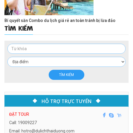
Bí quyết săn Combo du lịch giá rẻ an toàn tránh bị lừa đảo
TÌM KIẾM
TÌM KIẾM
HỖ TRỢ TRỰC TUYẾN
ĐẶT TOUR
Call: 19009227
Email: hotro@dulichthaiduong.com