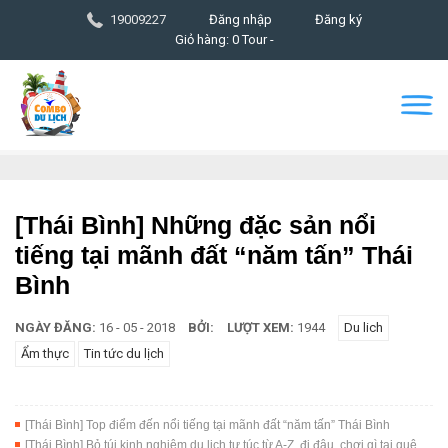
19009227
Đăng nhập
Đăng ký
Giỏ hàng: 0 Tour -
[Thái Bình] Những đặc sản nổi
tiếng tại mãnh đất “năm tấn” Thái
Bình
NGÀY ĐĂNG:
16 - 05 - 2018
BỞI:
LƯỢT XEM:
1944
Du lich
Ẩm thực
Tin tức du lịch
[Thái Bình] Top điểm đến nổi tiếng tại mãnh đất “năm tấn” Thái Bình
[Thái Bình] Bỏ túi kinh nghiệm du lịch tự túc từ A-Z, đi đâu, chơi gì tại quê