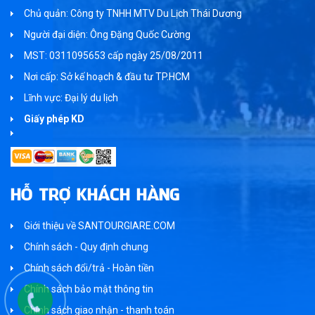
Chủ quản: Công ty TNHH MTV Du Lịch Thái Dương
Người đại diện: Ông Đặng Quốc Cường
MST: 0311095653 cấp ngày 25/08/2011
Nơi cấp: Sở kế hoạch & đầu tư TP.HCM
Lĩnh vực: Đại lý du lịch
Giấy phép KD
HỖ TRỢ KHÁCH HÀNG
Giới thiệu về SANTOURGIARE.COM
Chính sách - Quy định chung
Chính sách đổi/trả - Hoàn tiền
Chính sách bảo mật thông tin
Chính sách giao nhận - thanh toán