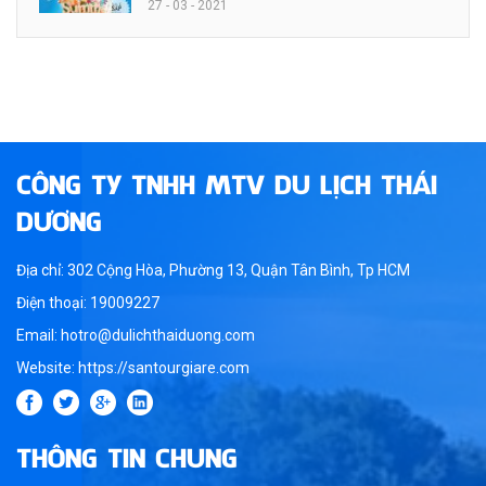
27 - 03 - 2021
CÔNG TY TNHH MTV DU LỊCH THÁI
DƯƠNG
Địa chỉ: 302 Cộng Hòa, Phường 13, Quận Tân Bình, Tp HCM
Điện thoại: 19009227
Email: hotro@dulichthaiduong.com
Website: https://santourgiare.com
THÔNG TIN CHUNG