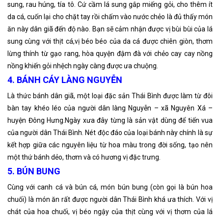
sung, rau húng, tía tô. Cứ cầm lá sung gắp miếng gỏi, cho thêm ít
da cá, cuốn lại cho chặt tay rồi chấm vào nước chẻo là đủ thấy món
ăn này dân giã đến độ nào. Bạn sẽ cảm nhận được vị bùi bùi của lá
sung cùng với thịt cá,vị béo béo của da cá được chiên giòn, thơm
lừng thính từ gạo rang, hòa quyện đậm đà với chẻo cay cay nồng
nồng khiến gỏi nhệch ngày càng được ưa chuộng.
4. BÁNH CÁY LÀNG NGUYỄN
Là thức bánh dân giã, một loại đặc sản Thái Bình được làm từ đôi
bàn tay khéo léo của người dân làng Nguyễn – xã Nguyên Xá –
huyện Đông Hưng.Ngày xưa đây từng là sản vật dùng để tiến vua
của người dân Thái Bình. Nét độc đáo của loại bánh này chính là sự
kết hợp giữa các nguyên liệu từ hoa màu trong đời sống, tạo nên
một thứ bánh dẻo, thơm và có hương vị đặc trưng.
5. BÚN BUNG
Cùng với canh cá và bún cá, món bún bung (còn gọi là bún hoa
chuối) là món ăn rất được người dân Thái Bình khá ưa thích. Với vị
chát của hoa chuối, vị béo ngậy của thịt cùng với vị thơm của lá