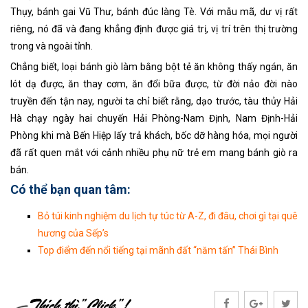
Thụy, bánh gai Vũ Thư, bánh đúc làng Tè. Với mẫu mã, dư vị rất
riêng, nó đã và đang khẳng định được giá trị, vị trí trên thị trường
trong và ngoài tỉnh.
Chẳng biết, loại bánh giò làm bằng bột tẻ ăn không thấy ngán, ăn
lót dạ được, ăn thay cơm, ăn đổi bữa được, từ đời nảo đời nào
truyền đến tận nay, người ta chỉ biết rằng, dạo trước, tàu thủy Hải
Hà chạy ngày hai chuyến Hải Phòng-Nam Định, Nam Định-Hải
Phòng khi mà Bến Hiệp lấy trả khách, bốc dỡ hàng hóa, mọi người
đã rất quen mắt với cảnh nhiều phụ nữ trẻ em mang bánh giò ra
bán.
Có thể bạn quan tâm:
Bỏ túi kinh nghiệm du lịch tự túc từ A-Z, đi đâu, chơi gì tại quê
hương của Sếp’s
Top điểm đến nổi tiếng tại mãnh đất “năm tấn” Thái Bình