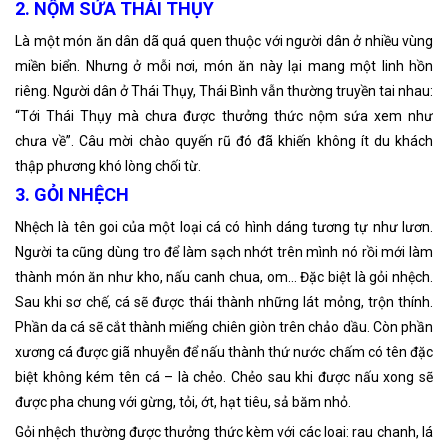
2. NỘM SỨA THÁI THỤY
Là một món ăn dân dã quá quen thuộc với người dân ở nhiều vùng
miền biển. Nhưng ở mỗi nơi, món ăn này lại mang một linh hồn
riêng. Người dân ở Thái Thụy, Thái Bình vẫn thường truyền tai nhau:
“Tới Thái Thụy mà chưa được thưởng thức nộm sứa xem như
chưa về”. Câu mời chào quyến rũ đó đã khiến không ít du khách
thập phương khó lòng chối từ.
3. GỎI NHỆCH
Nhệch là tên goi của một loại cá có hình dáng tương tự như lươn.
Người ta cũng dùng tro để làm sạch nhớt trên mình nó rồi mới làm
thành món ăn như kho, nấu canh chua, om… Đặc biệt là gỏi nhệch.
Sau khi sơ chế, cá sẽ được thái thành những lát mỏng, trộn thính.
Phần da cá sẽ cắt thành miếng chiên giòn trên chảo dầu. Còn phần
xương cá được giã nhuyễn để nấu thành thứ nước chấm có tên đặc
biệt không kém tên cá – là chẻo. Chẻo sau khi được nấu xong sẽ
được pha chung với gừng, tỏi, ớt, hạt tiêu, sả băm nhỏ.
Gỏi nhệch thường được thưởng thức kèm với các loai: rau chanh, lá