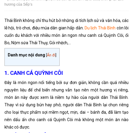
hương của Sếp’s
Thái Bình không chỉ thu hút bở những di tích lịch sử và văn hóa, các
lễ hội, trò chơi, điệu múa dân gian hấp dẫn.
Du lịch Thái Bình
còn lôi
cuốn du khách với nhiều món ăn ngon như canh cá Quỳnh Côi, ổi
Bo, Nộm sứa Thái Thụy, Gỏi nhệch,…
Danh mục nội dung
[
Ẩn đi
]
1. CANH CÁ QUỲNH CÔI
Đây là món ngon nổi tiếng bởi sự đơn giản, không cần quá nhiều
nguyên liệu để chế biến nhưng vẫn tạo nên một hương vị riêng,
món ăn này được xem là niềm tự hào của người dân Thái Bình.
Thay vì sử dụng bún hay phở, người dân Thái Bình lại chọn riêng
cho loại thực phẩm sợi mềm ngọt, mịn, dai – bánh đa, đã làm tạo
nên dấu ấn cho canh cá Quỳnh Côi mà không một món ăn nào
khác có được.